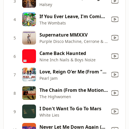
3
Halsey
If You Ever Leave, I'm Coming with You
4
The Wombats
Supernature MMXXV
5
Purple Disco Machine, Cerrone & Christine and the Queens
Came Back Haunted
6
Nine Inch Nails & Boys Noize
Love, Reign O'er Me (From "Reign Over Me")
7
Pearl Jam
The Chain (From the Motion Picture Soundtrack "The Kitchen")
8
The Highwomen
I Don't Want To Go To Mars
9
White Lies
Never Let Me Down Again (BBC Session)