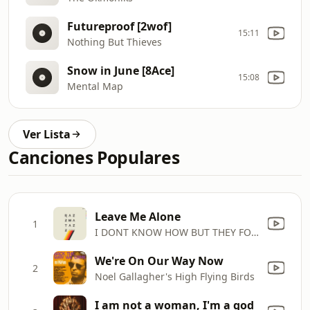
Futureproof [2wof]
15:11
Nothing But Thieves
Snow in June [8Ace]
15:08
Mental Map
Ver Lista
Canciones Populares
Leave Me Alone
1
I DONT KNOW HOW BUT THEY FOUND ME
We're On Our Way Now
2
Noel Gallagher's High Flying Birds
I am not a woman, I'm a god