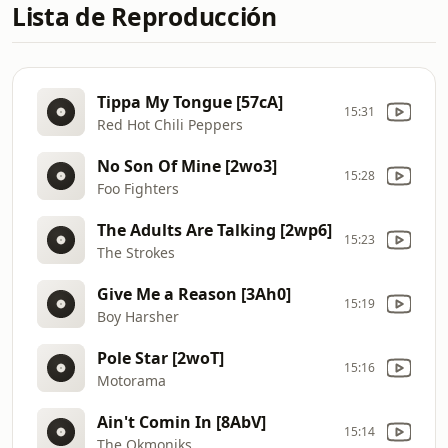
Lista de Reproducción
Tippa My Tongue [57cA]
15:31
Red Hot Chili Peppers
No Son Of Mine [2wo3]
15:28
Foo Fighters
The Adults Are Talking [2wp6]
15:23
The Strokes
Give Me a Reason [3Ah0]
15:19
Boy Harsher
Pole Star [2woT]
15:16
Motorama
Ain't Comin In [8AbV]
15:14
The Okmoniks