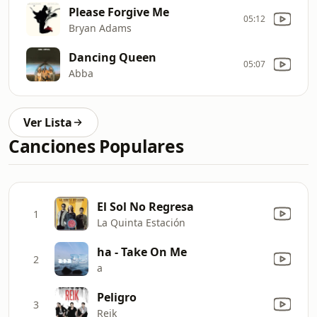
Please Forgive Me
05:12
Bryan Adams
Dancing Queen
05:07
Abba
Ver Lista
Canciones Populares
El Sol No Regresa
1
La Quinta Estación
ha - Take On Me
2
a
Peligro
3
Reik