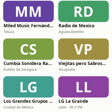
MM
RD
Miled Music Fernández
Radio de Mexico
Toluca
Aguascalientes
CS
VP
Cumbia Sonidera Radio
Viejitas pero Sabrosas Radio
Puebla de Zaragoza
Yecapixtla
LG
LL
Los Grandes Grupos Radio
LG La Grande
Ciudad de México
León · 95.5 FM