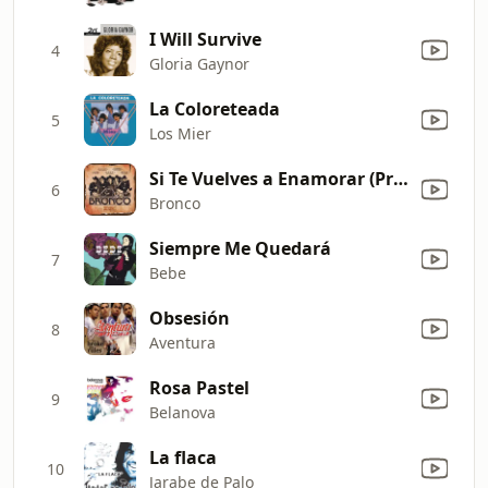
I Will Survive
4
Gloria Gaynor
La Coloreteada
5
Los Mier
Si Te Vuelves a Enamorar (Primera Fila) [En Vivo]
6
Bronco
Siempre Me Quedará
7
Bebe
Obsesión
8
Aventura
Rosa Pastel
9
Belanova
La flaca
10
Jarabe de Palo