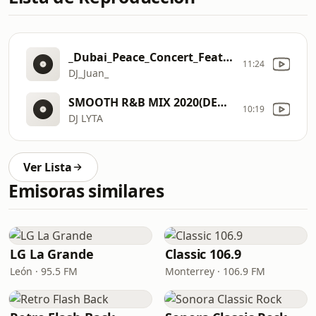
_Dubai_Peace_Concert_Feat_Mc_Fullstop_[Part_II]
11:24
DJ_Juan_
SMOOTH R&B MIX 2020(DEMAGWAN ENT)+254729285555{avant,jordin sparks,th pussycat dolls}
10:19
DJ LYTA
Ver Lista
Emisoras similares
LG La Grande
Classic 106.9
León · 95.5 FM
Monterrey · 106.9 FM