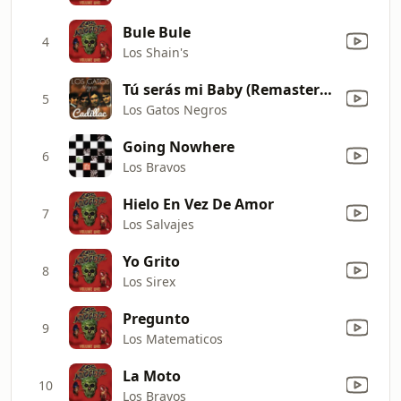
Bule Bule
4
Los Shain's
Tú serás mi Baby (Remastered)
5
Los Gatos Negros
Going Nowhere
6
Los Bravos
Hielo En Vez De Amor
7
Los Salvajes
Yo Grito
8
Los Sirex
Pregunto
9
Los Matematicos
La Moto
10
Los Bravos