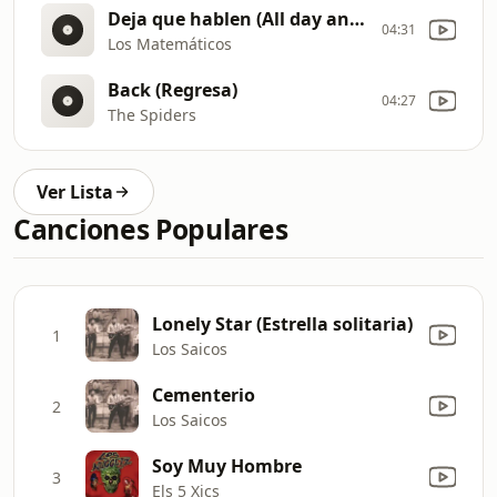
Deja que hablen (All day and all of the night)
04:31
Los Matemáticos
Back (Regresa)
04:27
The Spiders
Ver Lista
Canciones Populares
Lonely Star (Estrella solitaria)
1
Los Saicos
Cementerio
2
Los Saicos
Soy Muy Hombre
3
Els 5 Xics