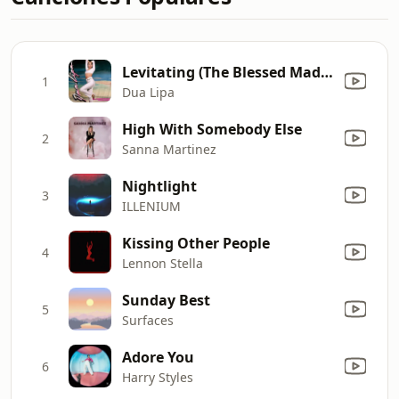
Levitating (The Blessed Madonna Remix) [feat. Madonna and Missy Elliott]
1
Dua Lipa
High With Somebody Else
2
Sanna Martinez
Nightlight
3
ILLENIUM
Kissing Other People
4
Lennon Stella
Sunday Best
5
Surfaces
Adore You
6
Harry Styles