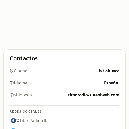
Contactos
Ciudad
Ixtlahuaca
Idioma
Español
Sitio Web
titanradio-1.ueniweb.com
REDES SOCIALES
@TitanRadioIxtla