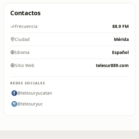
Contactos
Frecuencia
88.9 FM
Ciudad
Mérida
Idioma
Español
Sitio Web
telesur889.com
REDES SOCIALES
@telesuryucatan
@telesuryuc