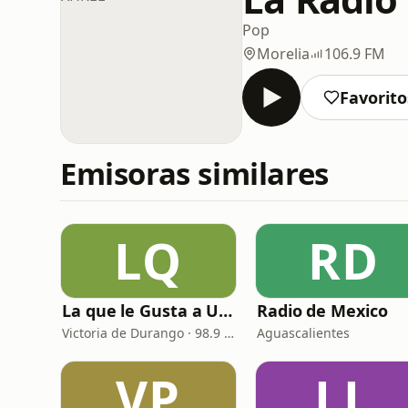
Pop
Morelia
106.9 FM
Favorito
Emisoras similares
LQ
RD
La que le Gusta a Usted
Radio de Mexico
Victoria de Durango · 98.9 FM
Aguascalientes
VP
LL