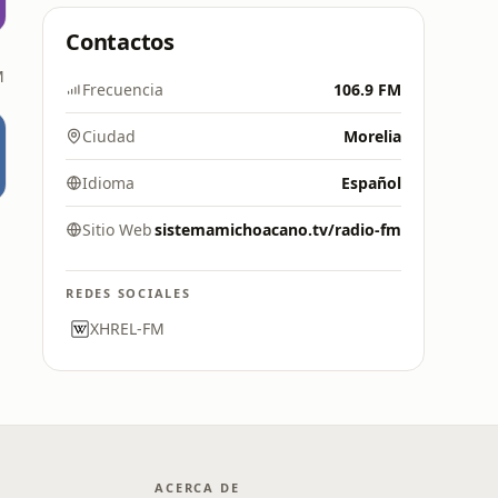
Contactos
M
Frecuencia
106.9 FM
Ciudad
Morelia
Idioma
Español
Sitio Web
sistemamichoacano.tv/radio-fm
REDES SOCIALES
XHREL-FM
ACERCA DE