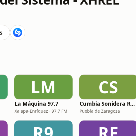
s
LM
CS
La Máquina 97.7
Cumbia Sonidera Radio
Xalapa-Enríquez · 97.7 FM
Puebla de Zaragoza
R9
RF