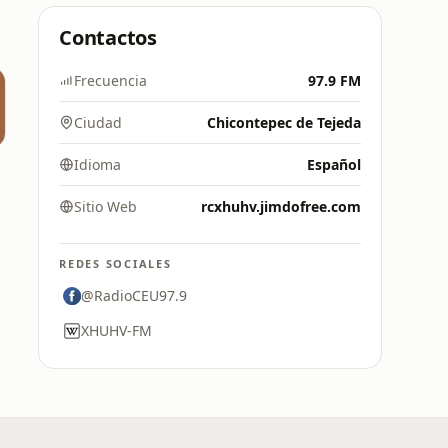
Contactos
Frecuencia
97.9 FM
Ciudad
Chicontepec de Tejeda
Idioma
Español
Sitio Web
rcxhuhv.jimdofree.com
REDES SOCIALES
@RadioCEU97.9
XHUHV-FM