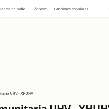
isoras de radio
Pódcasts
Canciones Populares
itaria UHV - XHUHV
munitaria UHV - XHUH