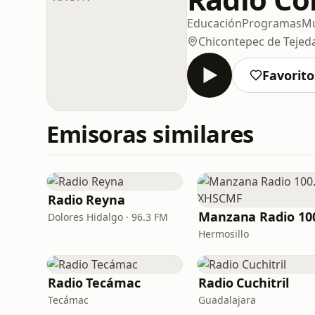
Educación
Programas
Mú
Chicontepec de Tejed
Favorito
Emisoras similares
Radio Reyna
Dolores Hidalgo · 96.3 FM
Hermosillo
Radio Tecámac
Radio Cuchitril
Tecámac
Guadalajara