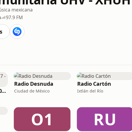
sica mexicana
a
97.9 FM
s
Radio Desnuda
Radio Cartón
Manzana Radio 100.7 - XHSCMF
Ciudad de México
Ixtlán del Río
O1
RU