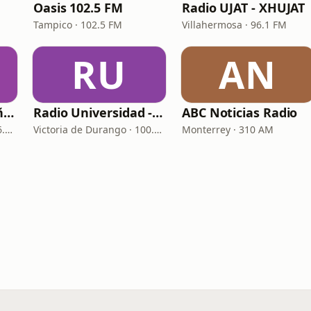
Oasis 102.5 FM
Radio UJAT - XHUJAT
Tampico · 102.5 FM
Villahermosa · 96.1 FM
RU
AN
Cultura México Señal Internacional - XEPPM-OC
Radio Universidad - XHHD
ABC Noticias Radio
Ciudad de México · VHF 6.185
Victoria de Durango · 100.5 FM
Monterrey · 310 AM