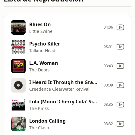
Blues On
04:06
Little Swine
Psycho Killer
03:51
Talking Heads
L.A. Woman
03:43
The Doors
I Heard It Through the Grapevine (Edit)
03:39
Creedence Clearwater Revival
Lola (Mono 'Cherry Cola' Single Version)
03:35
The Kinks
London Calling
03:32
The Clash