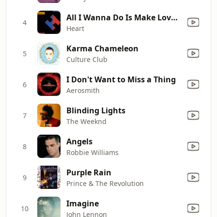
All I Wanna Do Is Make Love to You
4
Heart
Karma Chameleon
5
Culture Club
I Don't Want to Miss a Thing
6
Aerosmith
Blinding Lights
7
The Weeknd
Angels
8
Robbie Williams
Purple Rain
9
Prince & The Revolution
Imagine
10
John Lennon