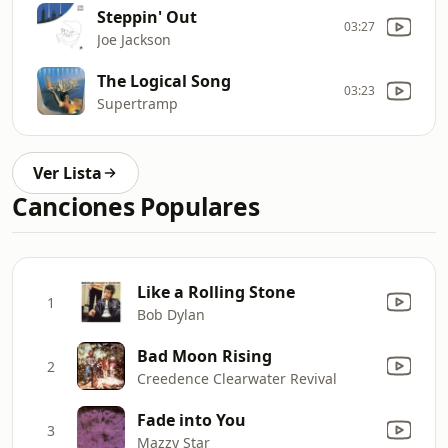
Steppin' Out
03:27
Joe Jackson
The Logical Song
03:23
Supertramp
Ver Lista
Canciones Populares
Like a Rolling Stone
1
Bob Dylan
Bad Moon Rising
2
Creedence Clearwater Revival
Fade into You
3
Mazzy Star