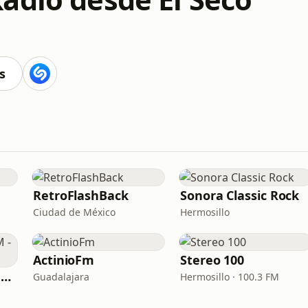
s
RetroFlashBack
Sonora Classic Rock
Ciudad de México
Hermosillo
ActinioFm
Stereo 100
Estéreo Plata 91.5FM - XHZTS
Guadalajara
Hermosillo · 100.3 FM