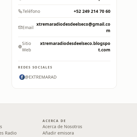
Teléfono
+52 249 214 70 60
xtremaradiodesdeelseco@gmail.co
Email
m
Sitio
xtremaradiodesdeelseco.blogspo
Web
t.com
REDES SOCIALES
@EXTREMARAD
ACERCA DE
s
Acerca de Nosotros
es Radio
Añadir emisora