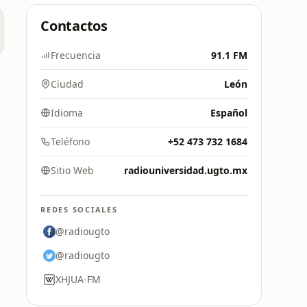
Contactos
Frecuencia
91.1 FM
OC
Ciudad
León
Idioma
Español
Teléfono
+52 473 732 1684
Sitio Web
radiouniversidad.ugto.mx
REDES SOCIALES
@radiougto
@radiougto
XHJUA-FM