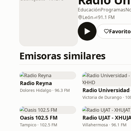
Educación
Programas
No
León
91.1 FM
Favorito
Emisoras similares
Radio Reyna
Dolores Hidalgo · 96.3 FM
Oasis 102.5 FM
Radio UJAT - XHUJ
Tampico · 102.5 FM
Villahermosa · 96.1 FM