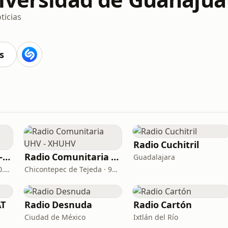
ticias
s
Radio Cuchitril
Radio Universidad - XHHD
Radio Comunitaria UHV - XHUHV
Guadalajara
Victoria de Durango · 100.5 FM
Chicontepec de Tejeda · 97.9 FM
AT
Radio Desnuda
Radio Cartón
Ciudad de México
Ixtlán del Río