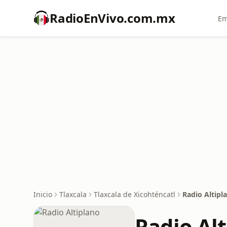
RadioEnVivo.com.mx
Em
Inicio
Tlaxcala
Tlaxcala de Xicohténcatl
Radio Altipl
Radio Al