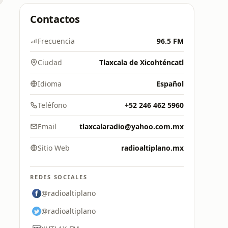
Contactos
Frecuencia
96.5 FM
Ciudad
Tlaxcala de Xicohténcatl
Idioma
Español
Teléfono
+52 246 462 5960
Email
tlaxcalaradio@yahoo.com.mx
Sitio Web
radioaltiplano.mx
REDES SOCIALES
@radioaltiplano
@radioaltiplano