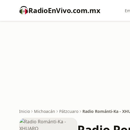
RadioEnVivo.com.mx
Em
Inicio
Michoacán
Pátzcuaro
Radio Románti-Ka - X
Radio Ro