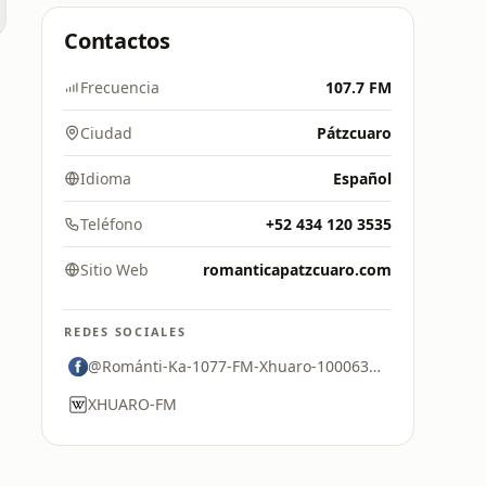
Contactos
Frecuencia
107.7 FM
Ciudad
Pátzcuaro
Idioma
Español
Teléfono
+52 434 120 3535
Sitio Web
romanticapatzcuaro.com
REDES SOCIALES
@Románti-Ka-1077-FM-Xhuaro-100063702153786
XHUARO-FM