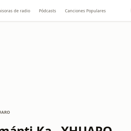
isoras de radio
Pódcasts
Canciones Populares
HUARO
mánti-Ka - XHUARO