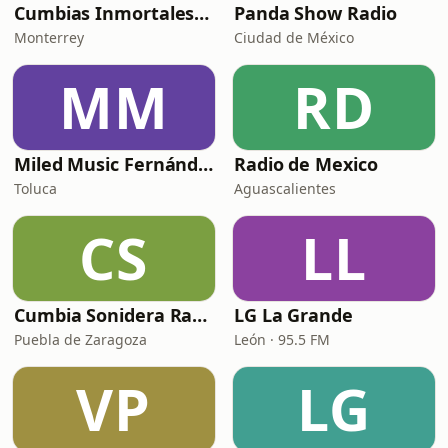
Cumbias Inmortales Radio
Panda Show Radio
Monterrey
Ciudad de México
MM
RD
Miled Music Fernández
Radio de Mexico
Toluca
Aguascalientes
CS
LL
Cumbia Sonidera Radio
LG La Grande
Puebla de Zaragoza
León · 95.5 FM
VP
LG