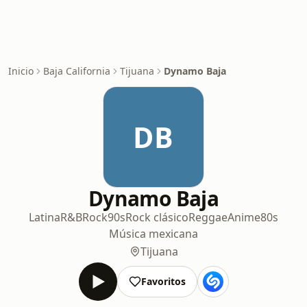
Inicio
Baja California
Tijuana
Dynamo Baja
DB
Dynamo Baja
Latina
R&B
Rock
90s
Rock clásico
Reggae
Anime
80s
Música mexicana
Tijuana
Favoritos