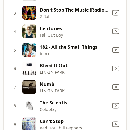
Don't Stop The Music (Radio Cut)
3
2 Raff
Centuries
4
Fall Out Boy
182 - All the Small Things
5
blink
Bleed It Out
6
LINKIN PARK
Numb
7
LINKIN PARK
The Scientist
8
Coldplay
Can't Stop
9
Red Hot Chili Peppers