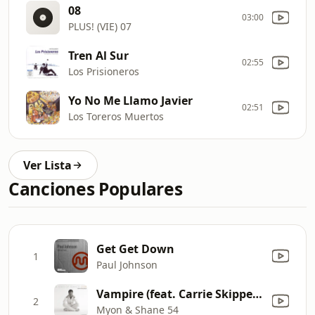
08
03:00
PLUS! (VIE) 07
Tren Al Sur
02:55
Los Prisioneros
Yo No Me Llamo Javier
02:51
Los Toreros Muertos
Ver Lista
Canciones Populares
Get Get Down
1
Paul Johnson
Vampire (feat. Carrie Skipper) [Club Mix]
2
Myon & Shane 54