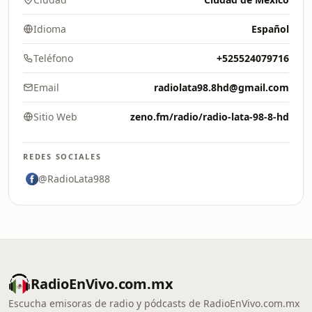
Idioma
Español
Teléfono
+525524079716
Email
radiolata98.8hd@gmail.com
Sitio Web
zeno.fm/radio/radio-lata-98-8-hd
REDES SOCIALES
@RadioLata988
RadioEnVivo.com.mx
Escucha emisoras de radio y pódcasts de RadioEnVivo.com.mx