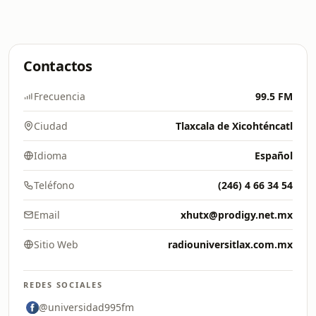
Contactos
Frecuencia
99.5 FM
Ciudad
Tlaxcala de Xicohténcatl
Idioma
Español
Teléfono
(246) 4 66 34 54
Email
xhutx@prodigy.net.mx
Sitio Web
radiouniversitlax.com.mx
REDES SOCIALES
@universidad995fm