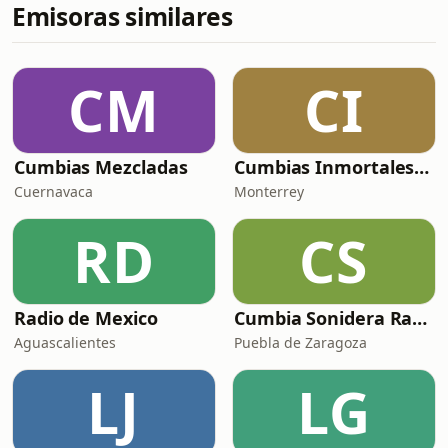
Emisoras similares
CM
CI
Cumbias Mezcladas
Cumbias Inmortales Radio
Cuernavaca
Monterrey
RD
CS
Radio de Mexico
Cumbia Sonidera Radio
Aguascalientes
Puebla de Zaragoza
LJ
LG