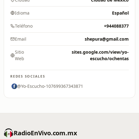
Idioma
Español
Teléfono
+944088377
Email
shepura@gmail.com
Sitio
sites.google.com/view/yo-
Web
escucho/ochentas
REDES SOCIALES
@Yo-Escucho-107699367343871
RadioEnVivo.com.mx