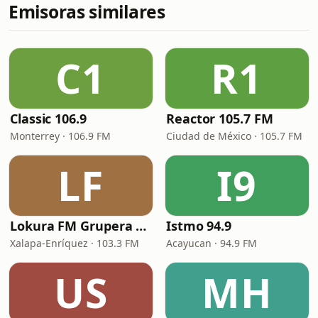
Emisoras similares
C1
R1
Classic 106.9
Reactor 105.7 FM
Monterrey · 106.9 FM
Ciudad de México · 105.7 FM
LF
I9
Lokura FM Grupera Xalapa
Istmo 94.9
Xalapa-Enríquez · 103.3 FM
Acayucan · 94.9 FM
US
MH