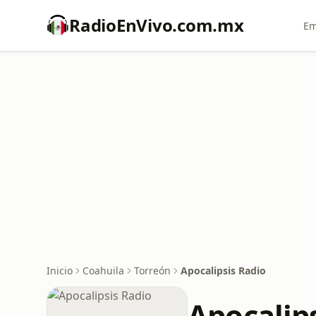
RadioEnVivo.com.mx
Em
Inicio
Coahuila
Torreón
Apocalipsis Radio
Apocalip