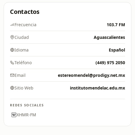
Contactos
Frecuencia
103.7 FM
Ciudad
Aguascalientes
Idioma
Español
Teléfono
(449) 975 2050
Email
estereomendel@prodigy.net.mx
Sitio Web
institutomendelac.edu.mx
REDES SOCIALES
XHMR-FM