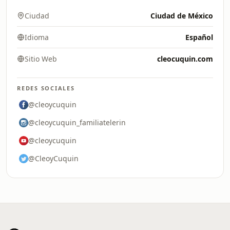
Ciudad
Ciudad de México
Idioma
Español
Sitio Web
cleocuquin.com
REDES SOCIALES
@cleoycuquin
@cleoycuquin_familiatelerin
@cleoycuquin
@CleoyCuquin