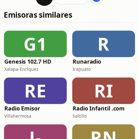
Emisoras similares
G1
R
Genesis 102.7 HD
Runaradio
Xalapa-Enríquez
Irapuato
RE
RI
Radio Emisor
Radio Infantil .com
Villahermosa
Saltillo
J-
RN