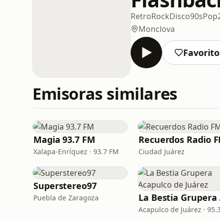
Retro
Rock
Disco
90s
Pop
Monclova
Favorito
Emisoras similares
Magia 93.7 FM
Recuerdos Radio 
Xalapa-Enríquez · 93.7 FM
Ciudad Juárez
Superstereo97
La 
Puebla de Zaragoza