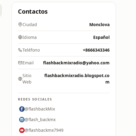
Contactos
Ciudad
Monclova
Idioma
Español
Teléfono
+8666343346
Email
flashbackmixradio@yahoo.com
Sitio
flashbackmixradio.blogspot.co
Web
m
REDES SOCIALES
@flashbackMix
@flash_backmx
@flashbackmx7949