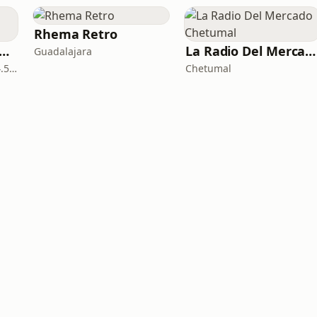
Rhema Retro
Bestia Grupera Cuautla de Morelos
La Radio Del Mercado Chetumal
Guadalajara
Cuautla de Morelos · 104.5 FM
Chetumal