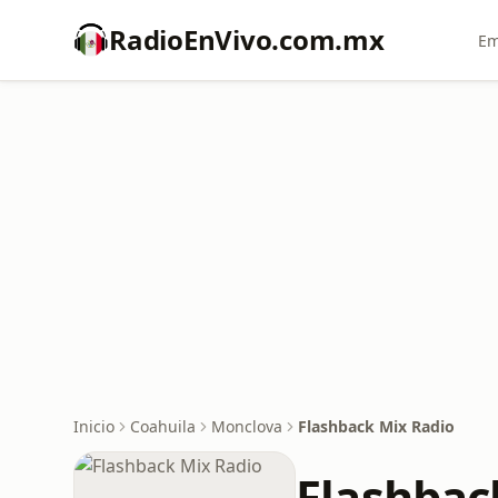
RadioEnVivo.com.mx
Em
Inicio
Coahuila
Monclova
Flashback Mix Radio
Flashbac