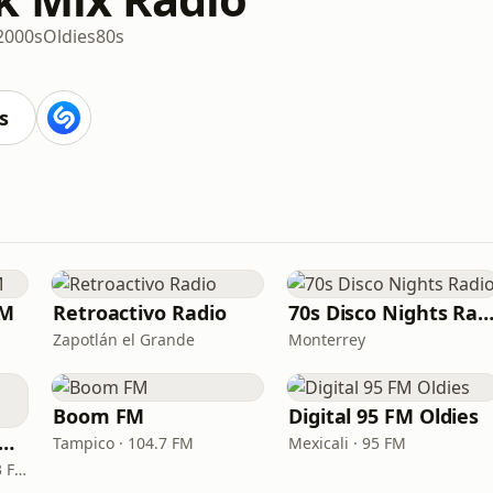
2000s
Oldies
80s
s
FM
Retroactivo Radio
70s Disco Nights Rad
Zapotlán el Grande
Monterrey
Boom FM
Digital 95 FM Oldies
Bestia Grupera Acapulco de Juárez
Tampico · 104.7 FM
Mexicali · 95 FM
Acapulco de Juárez · 95.3 FM