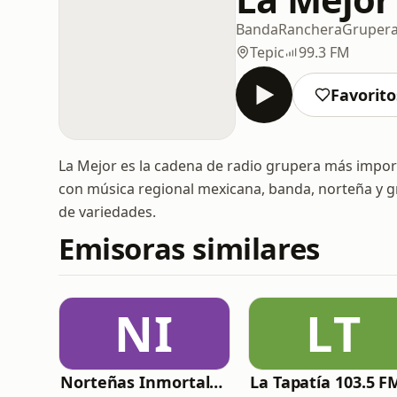
Banda
Ranchera
Gruper
Tepic
99.3 FM
Favorito
La Mejor es la cadena de radio grupera más import
con música regional mexicana, banda, norteña y g
de variedades.
Emisoras similares
NI
LT
Norteñas Inmortales Radio
La Tapatía 103.5 F