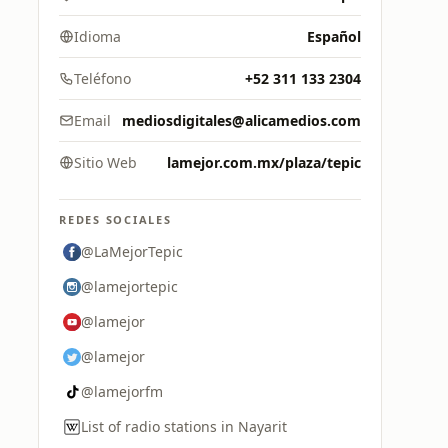
Idioma
Español
Teléfono
+52 311 133 2304
Email
mediosdigitales@alicamedios.com
Sitio Web
lamejor.com.mx/plaza/tepic
REDES SOCIALES
@LaMejorTepic
@lamejortepic
@lamejor
@lamejor
@lamejorfm
List of radio stations in Nayarit