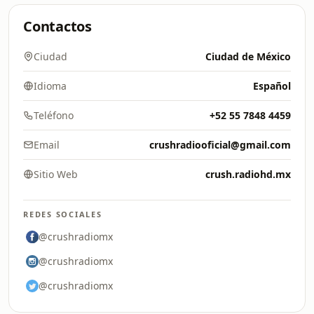
Contactos
Ciudad
Ciudad de México
Idioma
Español
Teléfono
+52 55 7848 4459
Email
crushradiooficial@gmail.com
Sitio Web
crush.radiohd.mx
REDES SOCIALES
@crushradiomx
@crushradiomx
@crushradiomx