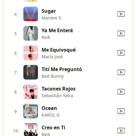
Sugar
4
Maroon 5
Ya Me Enteré
5
Reik
Me Equivoqué
6
María José
Tití Me Preguntó
7
Bad Bunny
Tacones Rojos
8
Sebastián Yatra
Ocean
9
KAROL G
Creo en Ti
10
Reik