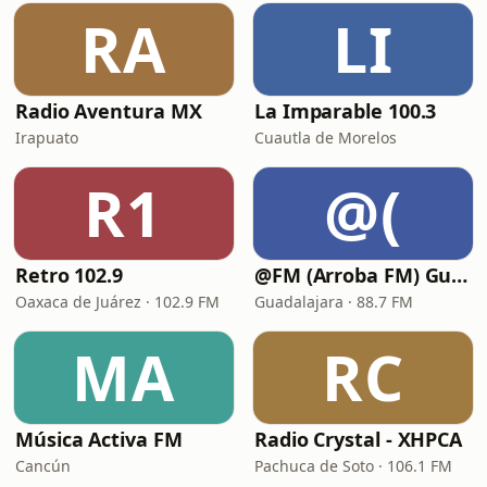
RA
LI
Radio Aventura MX
La Imparable 100.3
Irapuato
Cuautla de Morelos
R1
@(
Retro 102.9
@FM (Arroba FM) Guadalajara
Oaxaca de Juárez · 102.9 FM
Guadalajara · 88.7 FM
MA
RC
Música Activa FM
Radio Crystal - XHPCA
Cancún
Pachuca de Soto · 106.1 FM