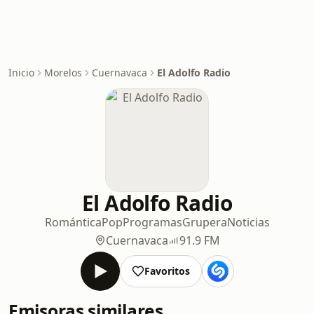
Inicio
Morelos
Cuernavaca
El Adolfo Radio
El Adolfo Radio
Romántica
Pop
Programas
Grupera
Noticias
Cuernavaca
91.9 FM
Favoritos
Emisoras similares