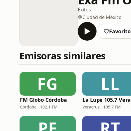
Éxitos
Ciudad de México
Favorito
Emisoras similares
FG
LL
FM Globo Córdoba
Córdoba · 102.1 FM
Veracruz · 105.7 FM
PF
RT