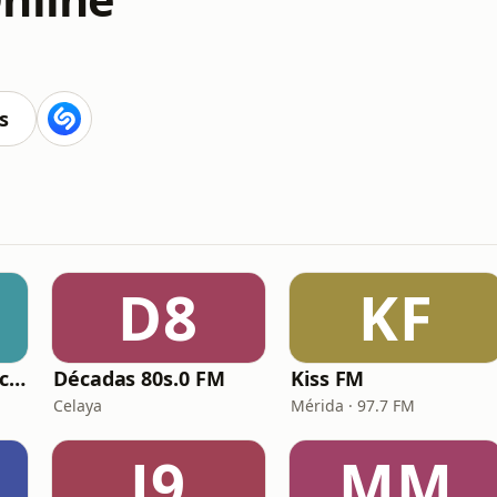
s
D8
KF
La Lupe 105.7 Veracruz
Décadas 80s.0 FM
Kiss FM
Celaya
Mérida · 97.7 FM
J9
MM