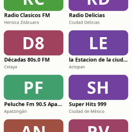
Radio Clasicos FM
Radio Delicias
Heroica Zitácuaro
Ciudad Delicias
D8
LE
Décadas 80s.0 FM
la Estacion de la ciudad del convento ( Actopan radio online)
Celaya
Actopan
PF
SH
Peluche Fm 90.5 Apatzingán Mich.
Super Hits 999
Apatzingán
Ciudad de México
AN
RV