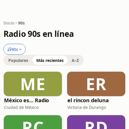
Inicio
90s
Radio 90s en línea
90s
Populares
Más recientes
A–Z
ME
ER
México es... Radio
el rincon deluna
Ciudad de México
Victoria de Durango
RC
RD