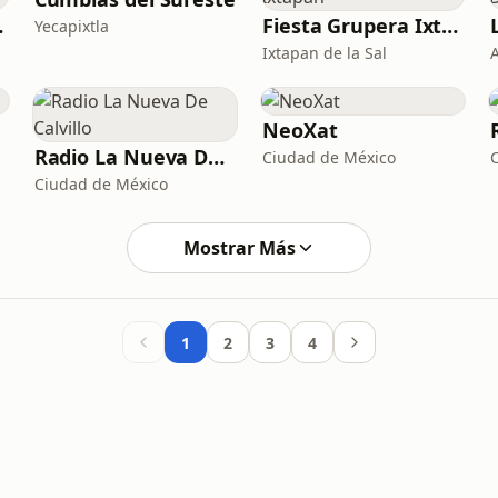
nline
Fiesta Grupera Ixtapan
Yecapixtla
Ixtapan de la Sal
A
NeoXat
Radio La Nueva De Calvillo
Ciudad de México
Ciudad de México
Mostrar Más
1
2
3
4