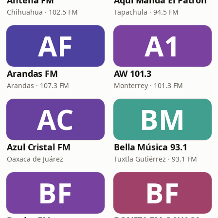
Antena FM
Aquí Manda El Patrón
Chihuahua · 102.5 FM
Tapachula · 94.5 FM
AF
A1
Arandas FM
AW 101.3
Arandas · 107.3 FM
Monterrey · 101.3 FM
AC
BM
Azul Cristal FM
Bella Música 93.1
Oaxaca de Juárez
Tuxtla Gutiérrez · 93.1 FM
BF
BF