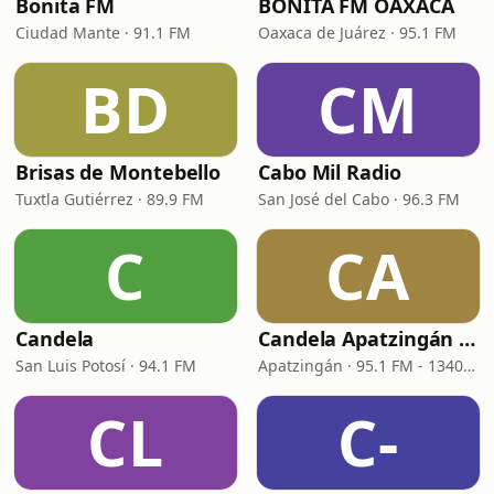
Bonita FM
BONITA FM OAXACA
Ciudad Mante · 91.1 FM
Oaxaca de Juárez · 95.1 FM
BD
CM
Brisas de Montebello
Cabo Mil Radio
Tuxtla Gutiérrez · 89.9 FM
San José del Cabo · 96.3 FM
C
CA
Candela
Candela Apatzingán de la Constitución
San Luis Potosí · 94.1 FM
Apatzingán · 95.1 FM - 1340 AM
CL
C-