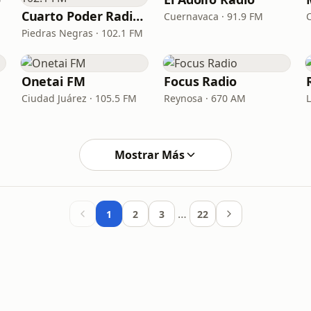
Cuarto Poder Radio 102.1 FM
Cuernavaca · 91.9 FM
Piedras Negras · 102.1 FM
Onetai FM
Focus Radio
M
Ciudad Juárez · 105.5 FM
Reynosa · 670 AM
Mostrar Más
…
1
2
3
22