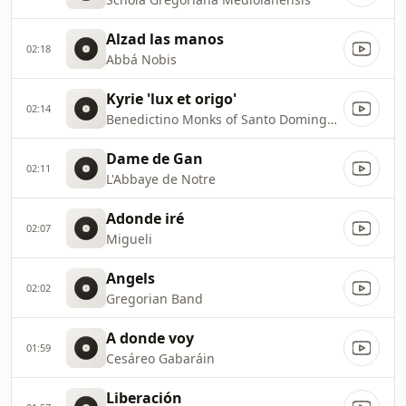
Alzad las manos
02:18
Abbá Nobis
Kyrie 'lux et origo'
02:14
Benedictino Monks of Santo Domingo de Silos
Dame de Gan
02:11
L'Abbaye de Notre
Adonde iré
02:07
Migueli
Angels
02:02
Gregorian Band
A donde voy
01:59
Cesáreo Gabaráin
Liberación