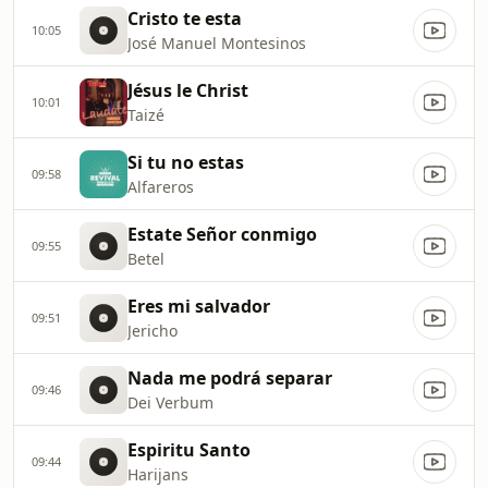
Cristo te esta
10:05
José Manuel Montesinos
Jésus le Christ
10:01
Taizé
Si tu no estas
09:58
Alfareros
Estate Señor conmigo
09:55
Betel
Eres mi salvador
09:51
Jericho
Nada me podrá separar
09:46
Dei Verbum
Espiritu Santo
09:44
Harijans