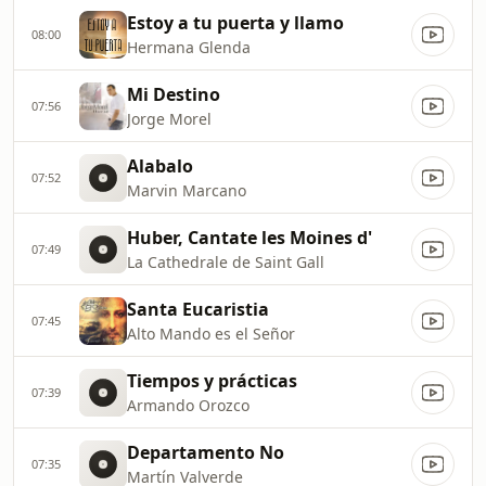
Estoy a tu puerta y llamo
08:00
Hermana Glenda
Mi Destino
07:56
Jorge Morel
Alabalo
07:52
Marvin Marcano
Huber, Cantate les Moines d'
07:49
La Cathedrale de Saint Gall
Santa Eucaristia
07:45
Alto Mando es el Señor
Tiempos y prácticas
07:39
Armando Orozco
Departamento No
07:35
Martín Valverde