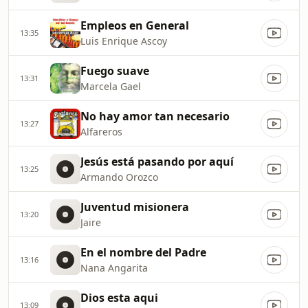
Empleos en General
13:35
Luis Enrique Ascoy
Fuego suave
13:31
Marcela Gael
No hay amor tan necesario
13:27
Alfareros
Jesús está pasando por aquí
13:25
Armando Orozco
Juventud misionera
13:20
Jaire
En el nombre del Padre
13:16
Nana Angarita
Dios esta aqui
13:09