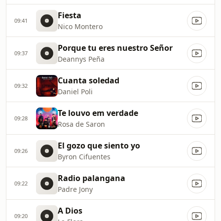
Fiesta
09:41
Nico Montero
Porque tu eres nuestro Señor
09:37
Deannys Peña
Cuanta soledad
09:32
Daniel Poli
Te louvo em verdade
09:28
Rosa de Saron
El gozo que siento yo
09:26
Byron Cifuentes
Radio palangana
09:22
Padre Jony
A Dios
09:20