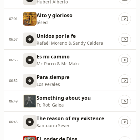
Hubert Alberto
Alto y glorioso
07:01
Jésed
Unidos por la fe
06:57
Rafaél Moreno & Sandy Caldera
Es mi camino
06:55
Mc Parco & Mc Makz
Para siempre
06:52
Los Perales
Something about you
06:49
Fr. Rob Galea
The reason of my existence
06:45
Santuario Seven
EL poder de Dios