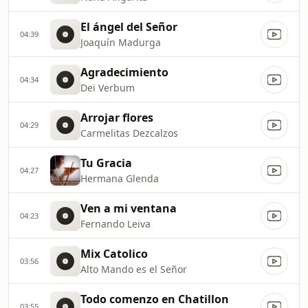
El ángel del Señor
04:39
Joaquín Madurga
Agradecimiento
04:34
Dei Verbum
Arrojar flores
04:29
Carmelitas Dezcalzos
Tu Gracia
04:27
Hermana Glenda
Ven a mi ventana
04:23
Fernando Leiva
Mix Catolico
03:56
Alto Mando es el Señor
Todo comenzo en Chatillon
03:55