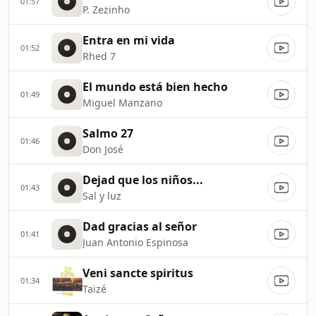
01:57
P. Zezinho
Entra en mi vida
01:52
Rhed 7
El mundo está bien hecho
01:49
Miguel Manzano
Salmo 27
01:46
Don José
Dejad que los niños...
01:43
Sal y luz
Dad gracias al señor
01:41
Juan Antonio Espinosa
Veni sancte spiritus
01:34
Taizé