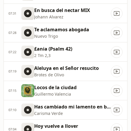
En busca del nectar MIX
07:31
Johann Alvarez
Te aclamamos abogada
07:28
Nuevo Trigo
£ania (Psalm 42)
07:22
2 Tm 2,3
Aleluya en el Señor resucito
07:19
Brotes de Olivo
Locos de la ciudad
07:15
Guillermo Valencia
Has cambiado mi lamento en baile
07:10
Carisma Verde
Hoy vuelve a llover
07:04