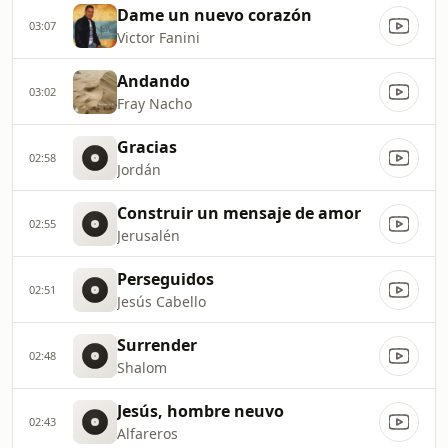
Dame un nuevo corazón
03:07
Victor Fanini
Andando
03:02
Fray Nacho
Gracias
02:58
Jordán
Construir un mensaje de amor
02:55
Jerusalén
Perseguidos
02:51
Jesús Cabello
Surrender
02:48
Shalom
Jesús, hombre neuvo
02:43
Alfareros