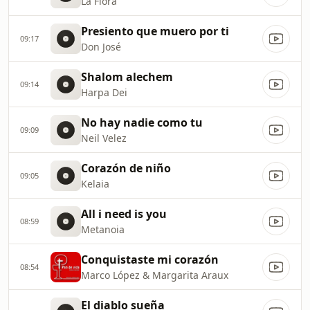
La Flora
Presiento que muero por ti
09:17
Don José
Shalom alechem
09:14
Harpa Dei
No hay nadie como tu
09:09
Neil Velez
Corazón de niño
09:05
Kelaia
All i need is you
08:59
Metanoia
Conquistaste mi corazón
08:54
Marco López & Margarita Araux
El diablo sueña