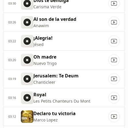
Dios te bendiga
03:30
Carisma Verde
Al son de la verdad
03:26
Anawim
¡Alegria!
03:22
Jésed
Oh madre
03:20
Nuevo Trigo
Jerusalem: Te Deum
03:19
Chanticleer
Royal
03:16
Les Petits Chanteurs Du Mont
Declaro tu victoria
03:12
Marco Lopez