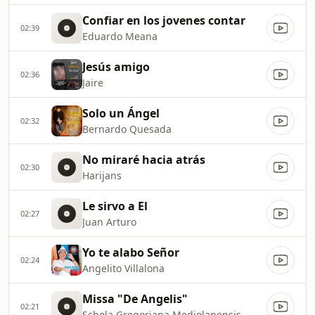
Confiar en los jovenes contar
02:39
Eduardo Meana
Jesús amigo
02:36
Jaire
Solo un Ángel
02:32
Bernardo Quesada
No miraré hacia atrás
02:30
Harijans
Le sirvo a El
02:27
Juan Arturo
Yo te alabo Señor
02:24
Angelito Villalona
Missa "De Angelis"
02:21
Schola Gregoriana Mediolanensis