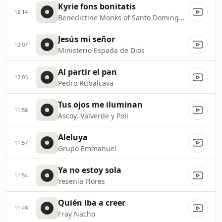
Kyrie fons bonitatis
12:14
Benedictine Monks of Santo Domingo de Silos
Jesús mi señor
12:07
Ministerio Espada de Dios
Al partir el pan
12:03
Pedro Rubalcava
Tus ojos me iluminan
11:58
Ascoy, Valverde y Poli
Aleluya
11:57
Grupo Emmanuel
Ya no estoy sola
11:54
Yesenia Flores
Quién iba a creer
11:49
Fray Nacho