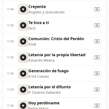
Creyente
11:46
Ángeles y Querubines
Te hice a ti
11:45
Ixcís
Comunión: Cristo del Perdón
11:43
Siloé
Letania por la propia libertad
11:35
Eduardo Meana
Generación de fuego
11:30
Erick Cuevas
Letanía por el difunto
11:29
P. Cesáreo Gabaráin
Hoy perdóname
11:26
Padre Mario