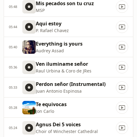
Mis pecados son tu cruz
05:48
MSP
Aqui estoy
05:44
P. Rafael Chavez
Everything is yours
05:40
Audrey Assad
Ven iluminame señor
05:36
Raul Urbina & Coro de JRes
Perdon señor (Instrumental)
05:33
Juan Antonio Espinosa
Te equivocas
05:28
Jon Carlo
Agnus Dei 5 voices
05:24
Choir of Winchester Cathedral