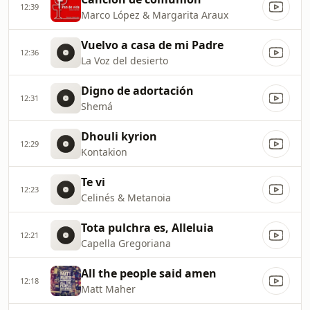
12:39
Marco López & Margarita Araux
Vuelvo a casa de mi Padre
12:36
La Voz del desierto
Digno de adortación
12:31
Shemá
Dhouli kyrion
12:29
Kontakion
Te vi
12:23
Celinés & Metanoia
Tota pulchra es, Alleluia
12:21
Capella Gregoriana
All the people said amen
12:18
Matt Maher