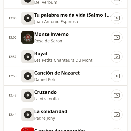
Dei Verbum
Tu palabra me da vida (Salmo 118)
13:06
Juan Antonio Espinosa
Monte inverno
13:00
Rosa de Saron
Royal
12:57
Les Petits Chanteurs Du Mont
Canción de Nazaret
12:53
Daniel Poli
Cruzando
12:48
La otra orilla
La solidaridad
12:44
Padre Jony
Cancion de comunión