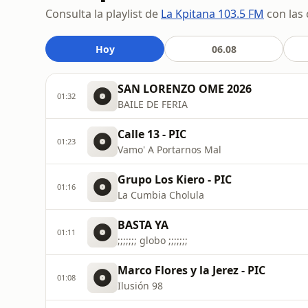
Consulta la playlist de
La Kpitana 103.5 FM
con las 
Hoy
06.08
SAN LORENZO OME 2026
01:32
BAILE DE FERIA
Calle 13 - PIC
01:23
Vamo' A Portarnos Mal
Grupo Los Kiero - PIC
01:16
La Cumbia Cholula
BASTA YA
01:11
;;;;;;; globo ;;;;;;;
Marco Flores y la Jerez - PIC
01:08
Ilusión 98