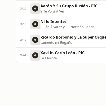
Aarón Y Su Grupo Ilusión - PIC
00:20
Y Te Volví A Ver
Ni Io Intentes
00:16
Julión Álvarez y Su Norteño Banda
Ricardo Borbonio y La Super Orque
00:10
Lamento mi Engaño
Xavi ft. Carín León - PIC
00:08
La Morrita