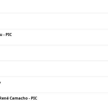
u - PIC
o
 René Camacho - PIC