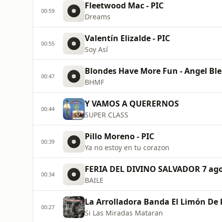
Fleetwood Mac - PIC
00:59
Dreams
Valentín Elizalde - PIC
00:55
Soy Así
Blondes Have More Fun - Angel Ble
00:47
BHMF
Y VAMOS A QUERERNOS
00:44
SUPER CLASS
Pillo Moreno - PIC
00:39
Ya no estoy en tu corazon
FERIA DEL DIVINO SALVADOR 7 ag
00:34
BAILE
La Arrolladora Banda El Limón De
00:27
Si Las Miradas Mataran