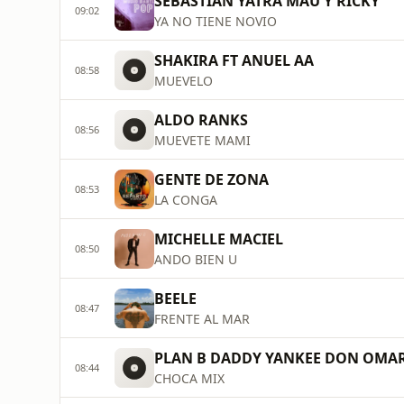
SEBASTIAN YATRA MAU Y RICKY
09:02
YA NO TIENE NOVIO
SHAKIRA FT ANUEL AA
08:58
MUEVELO
ALDO RANKS
08:56
MUEVETE MAMI
GENTE DE ZONA
08:53
LA CONGA
MICHELLE MACIEL
08:50
ANDO BIEN U
BEELE
08:47
FRENTE AL MAR
PLAN B DADDY YANKEE DON OMA
08:44
CHOCA MIX