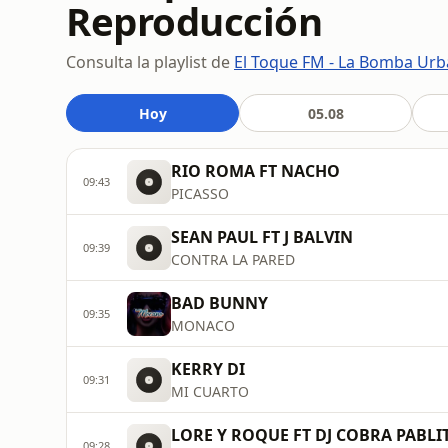
Reproducción
Consulta la playlist de
El Toque FM - La Bomba Ur
Hoy
05.08
RIO ROMA FT NACHO
09:43
PICASSO
SEAN PAUL FT J BALVIN
09:39
CONTRA LA PARED
BAD BUNNY
09:35
MONACO
KERRY DI
09:31
MI CUARTO
LORE Y ROQUE FT DJ COBRA PABLI
09:28