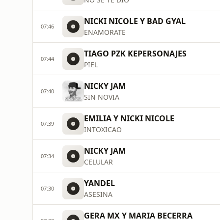
NICKI NICOLE Y BAD GYAL
07:46
ENAMORATE
TIAGO PZK KEPERSONAJES
07:44
PIEL
NICKY JAM
07:40
SIN NOVIA
EMILIA Y NICKI NICOLE
07:39
INTOXICAO
NICKY JAM
07:34
CELULAR
YANDEL
07:30
ASESINA
GERA MX Y MARIA BECERRA