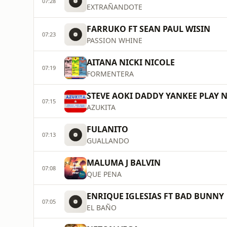
07:28
EXTRAÑANDOTE
FARRUKO FT SEAN PAUL WISIN
07:23
PASSION WHINE
AITANA NICKI NICOLE
07:19
FORMENTERA
STEVE AOKI DADDY YANKEE PLAY N
07:15
AZUKITA
FULANITO
07:13
GUALLANDO
MALUMA J BALVIN
07:08
QUE PENA
ENRIQUE IGLESIAS FT BAD BUNNY
07:05
EL BAÑO