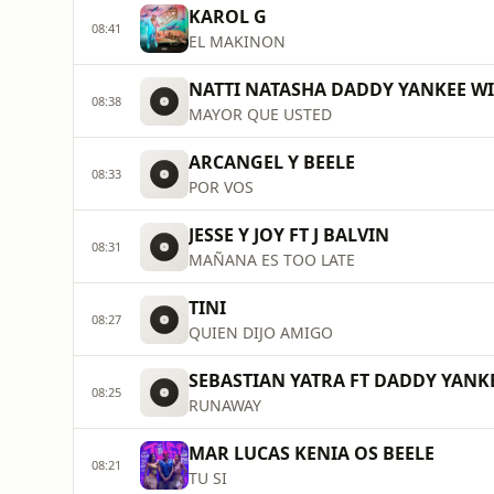
KAROL G
08:41
EL MAKINON
NATTI NATASHA DADDY YANKEE WI
08:38
MAYOR QUE USTED
ARCANGEL Y BEELE
08:33
POR VOS
JESSE Y JOY FT J BALVIN
08:31
MAÑANA ES TOO LATE
TINI
08:27
QUIEN DIJO AMIGO
SEBASTIAN YATRA FT DADDY YANK
08:25
RUNAWAY
MAR LUCAS KENIA OS BEELE
08:21
TU SI