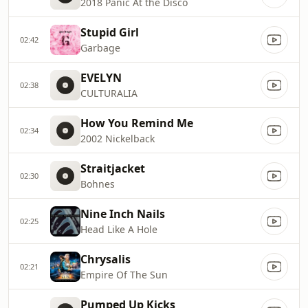
2018 Panic At the Disco
Stupid Girl
02:42
Garbage
EVELYN
02:38
CULTURALIA
How You Remind Me
02:34
2002 Nickelback
Straitjacket
02:30
Bohnes
Nine Inch Nails
02:25
Head Like A Hole
Chrysalis
02:21
Empire Of The Sun
Pumped Up Kicks