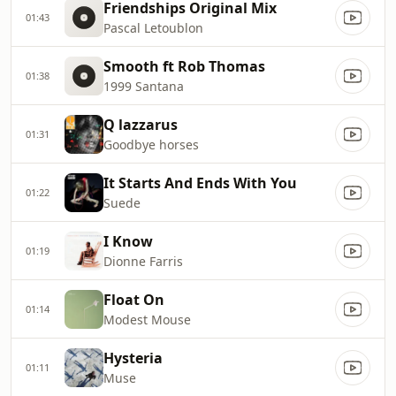
Friendships Original Mix
01:43
Pascal Letoublon
Smooth ft Rob Thomas
01:38
1999 Santana
Q lazzarus
01:31
Goodbye horses
It Starts And Ends With You
01:22
Suede
I Know
01:19
Dionne Farris
Float On
01:14
Modest Mouse
Hysteria
01:11
Muse