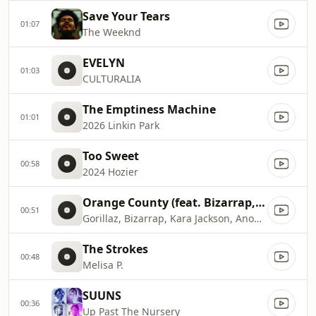
Save Your Tears
01:07
The Weeknd
EVELYN
01:03
CULTURALIA
The Emptiness Machine
01:01
2026 Linkin Park
Too Sweet
00:58
2024 Hozier
Orange County (feat. Bizarrap, Kara Jackson and Anoushka Shankar)
00:51
Gorillaz, Bizarrap, Kara Jackson, Anoushka Shankar, Damon Albarn, Gonzalo Conde, Santiago Alvarado
The Strokes
00:48
Melisa P.
SUUNS
00:36
Up Past The Nursery