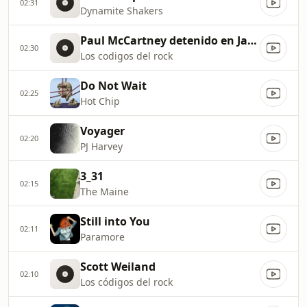
02:31
Dynamite Shakers
Paul McCartney detenido en Japón
02:30
Los codigos del rock
Do Not Wait
02:25
Hot Chip
Voyager
02:20
PJ Harvey
3_31
02:15
The Maine
Still into You
02:11
Paramore
Scott Weiland
02:10
Los códigos del rock