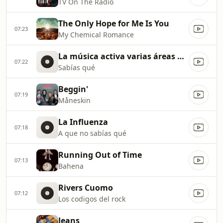
TV On The Radio
The Only Hope for Me Is You
07:23
My Chemical Romance
La música activa varias áreas del cerebro
07:22
Sabías qué
Beggin'
07:19
Måneskin
La Influenza
07:18
A que no sabías qué
Running Out of Time
07:13
Bahena
Rivers Cuomo
07:12
Los codigos del rock
Jeans