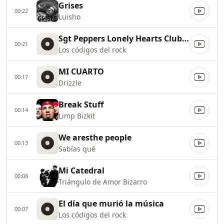
Grises
00:22
Luisho
Sgt Peppers Lonely Hearts Club Band
00:21
Los códigos del rock
MI CUARTO
00:17
Drizzle
Break Stuff
00:14
Limp Bizkit
We aresthe people
00:13
Sabías qué
Mi Catedral
00:08
Triángulo de Amor Bizarro
El día que murió la música
00:07
Los códigos del rock