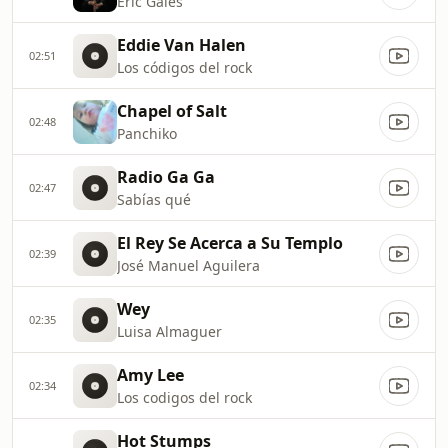
Eric Gales
Eddie Van Halen
02:51
Los códigos del rock
Chapel of Salt
02:48
Panchiko
Radio Ga Ga
02:47
Sabías qué
El Rey Se Acerca a Su Templo
02:39
José Manuel Aguilera
Wey
02:35
Luisa Almaguer
Amy Lee
02:34
Los codigos del rock
Hot Stumps