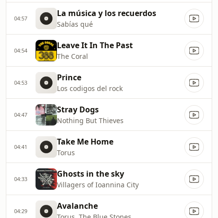
La música y los recuerdos
04:57
Sabías qué
Leave It In The Past
04:54
The Coral
Prince
04:53
Los codigos del rock
Stray Dogs
04:47
Nothing But Thieves
Take Me Home
04:41
Torus
Ghosts in the sky
04:33
Villagers of Ioannina City
Avalanche
04:29
Torus, The Blue Stones