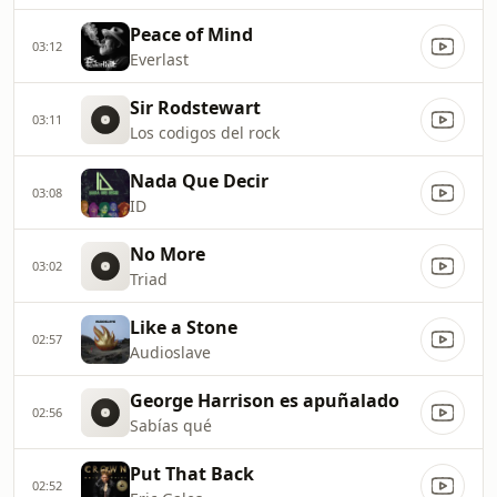
Peace of Mind
03:12
Everlast
Sir Rodstewart
03:11
Los codigos del rock
Nada Que Decir
03:08
ID
No More
03:02
Triad
Like a Stone
02:57
Audioslave
George Harrison es apuñalado
02:56
Sabías qué
Put That Back
02:52