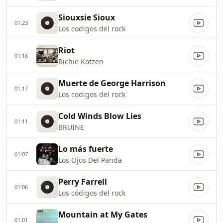
Siouxsie Sioux
01:23
Los codigos del rock
Riot
01:18
Richie Kotzen
Muerte de George Harrison
01:17
Los codigos del rock
Cold Winds Blow Lies
01:11
BRUINE
Lo más fuerte
01:07
Los Ojos Del Panda
Perry Farrell
01:06
Los códigos del rock
Mountain at My Gates
01:01