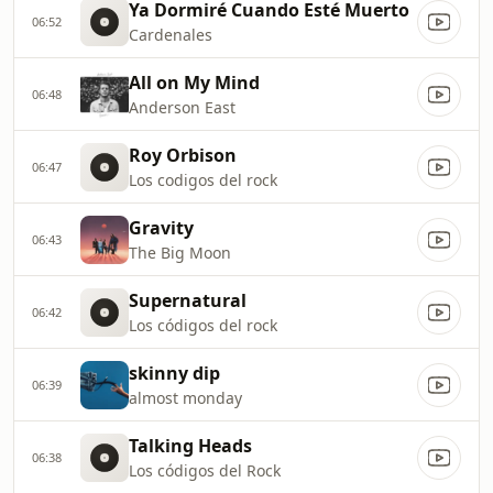
Ya Dormiré Cuando Esté Muerto
06:52
Cardenales
All on My Mind
06:48
Anderson East
Roy Orbison
06:47
Los codigos del rock
Gravity
06:43
The Big Moon
Supernatural
06:42
Los códigos del rock
skinny dip
06:39
almost monday
Talking Heads
06:38
Los códigos del Rock