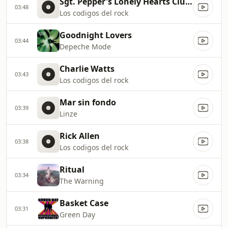
Sgt. Pepper's Lonely Hearts Club Band
03:48
Los codigos del rock
Goodnight Lovers
03:44
Depeche Mode
Charlie Watts
03:43
Los codigos del rock
Mar sin fondo
03:39
Linze
Rick Allen
03:38
Los codigos del rock
Ritual
03:34
The Warning
Basket Case
03:31
Green Day