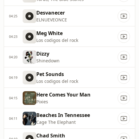
Desvanecer
04:25
ELNUEVEONCE
Meg White
04:23
Los codigos del rock
Dizzy
04:20
Shinedown
Pet Sounds
04:19
Los codigos del rock
Here Comes Your Man
04:15
Pixies
Beaches In Tennessee
04:11
Cage The Elephant
Chad Smith
04:10