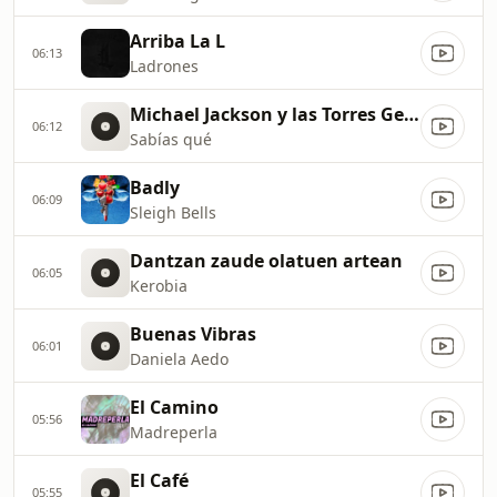
Arriba La L
06:13
Ladrones
Michael Jackson y las Torres Gemelas
06:12
Sabías qué
Badly
06:09
Sleigh Bells
Dantzan zaude olatuen artean
06:05
Kerobia
Buenas Vibras
06:01
Daniela Aedo
El Camino
05:56
Madreperla
El Café
05:55