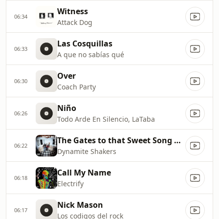
Witness
06:34
Attack Dog
Las Cosquillas
06:33
A que no sabías qué
Over
06:30
Coach Party
Niño
06:26
Todo Arde En Silencio, LaTaba
The Gates to that Sweet Song of Yours
06:22
Dynamite Shakers
Call My Name
06:18
Electrify
Nick Mason
06:17
Los codigos del rock