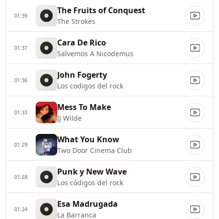
The Fruits of Conquest
01:39
The Strokes
Cara De Rico
01:37
Salvemos A Nicodemus
John Fogerty
01:36
Los codigos del rock
Mess To Make
01:33
JJ Wilde
What You Know
01:29
Two Door Cinema Club
Punk y New Wave
01:28
Los códigos del rock
Esa Madrugada
01:24
La Barranca