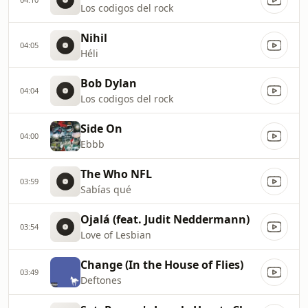
Los codigos del rock
Nihil
04:05
Héli
Bob Dylan
04:04
Los codigos del rock
Side On
04:00
Ebbb
The Who NFL
03:59
Sabías qué
Ojalá (feat. Judit Neddermann)
03:54
Love of Lesbian
Change (In the House of Flies)
03:49
Deftones