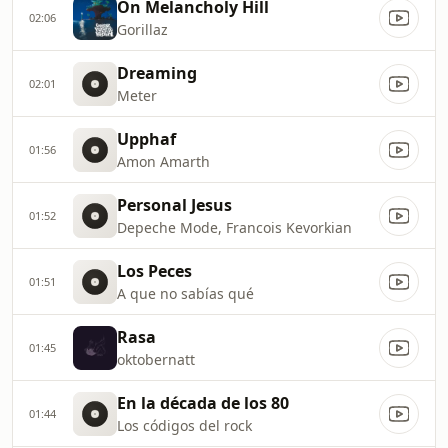
On Melancholy Hill
02:06
Gorillaz
Dreaming
02:01
Meter
Upphaf
01:56
Amon Amarth
Personal Jesus
01:52
Depeche Mode, Francois Kevorkian
Los Peces
01:51
A que no sabías qué
Rasa
01:45
oktobernatt
En la década de los 80
01:44
Los códigos del rock