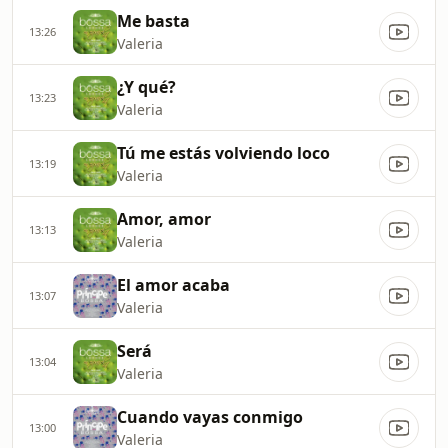
Me basta
13:26
Valeria
¿Y qué?
13:23
Valeria
Tú me estás volviendo loco
13:19
Valeria
Amor, amor
13:13
Valeria
El amor acaba
13:07
Valeria
Será
13:04
Valeria
Cuando vayas conmigo
13:00
Valeria