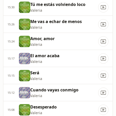
Tú me estás volviendo loco
15:30
Valeria
Me vas a echar de menos
15:26
Valeria
Amor, amor
15:24
Valeria
El amor acaba
15:17
Valeria
Será
15:15
Valeria
Cuando vayas conmigo
15:12
Valeria
Desesperado
15:08
Valeria