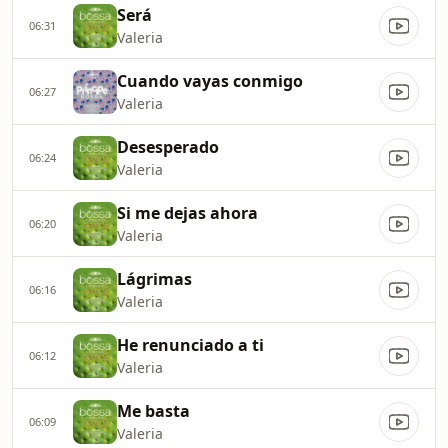
Será
06:31
Valeria
Cuando vayas conmigo
06:27
Valeria
Desesperado
06:24
Valeria
Si me dejas ahora
06:20
Valeria
Lágrimas
06:16
Valeria
He renunciado a ti
06:12
Valeria
Me basta
06:09
Valeria