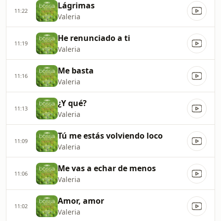
Lágrimas
11:22
Valeria
He renunciado a ti
11:19
Valeria
Me basta
11:16
Valeria
¿Y qué?
11:13
Valeria
Tú me estás volviendo loco
11:09
Valeria
Me vas a echar de menos
11:06
Valeria
Amor, amor
11:02
Valeria