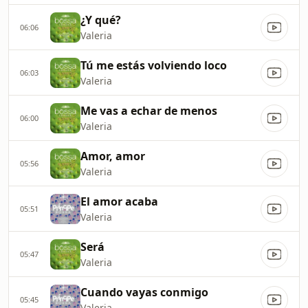
¿Y qué?
06:06
Valeria
Tú me estás volviendo loco
06:03
Valeria
Me vas a echar de menos
06:00
Valeria
Amor, amor
05:56
Valeria
El amor acaba
05:51
Valeria
Será
05:47
Valeria
Cuando vayas conmigo
05:45
Valeria