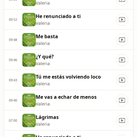
Valeria
He renunciado a ti
09:52
Valeria
Me basta
09:48
Valeria
¿Y qué?
09:46
Valeria
Tú me estás volviendo loco
09:43
Valeria
Me vas a echar de menos
09:40
Valeria
Lágrimas
07:00
Valeria