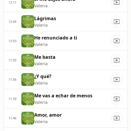
12:11
Valeria
Lágrimas
12:06
Valeria
He renunciado a ti
12:03
Valeria
Me basta
11:59
Valeria
¿Y qué?
11:56
Valeria
Me vas a echar de menos
11:50
Valeria
Amor, amor
11:46
Valeria