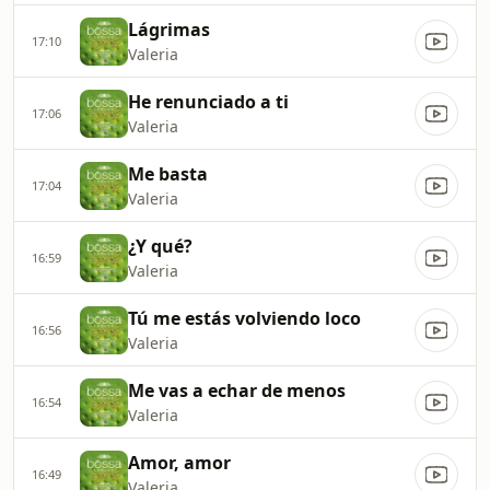
Lágrimas
17:10
Valeria
He renunciado a ti
17:06
Valeria
Me basta
17:04
Valeria
¿Y qué?
16:59
Valeria
Tú me estás volviendo loco
16:56
Valeria
Me vas a echar de menos
16:54
Valeria
Amor, amor
16:49
Valeria