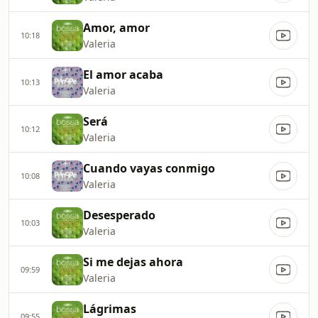
Amor, amor
10:18
Valeria
El amor acaba
10:13
Valeria
Será
10:12
Valeria
Cuando vayas conmigo
10:08
Valeria
Desesperado
10:03
Valeria
Si me dejas ahora
09:59
Valeria
Lágrimas
09:55