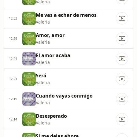
Valeria
Me vas a echar de menos
12:33
Valeria
Amor, amor
12:29
Valeria
El amor acaba
12:24
Valeria
Será
12:21
Valeria
Cuando vayas conmigo
12:19
Valeria
Desesperado
12:14
Valeria
Si me dejas ahora