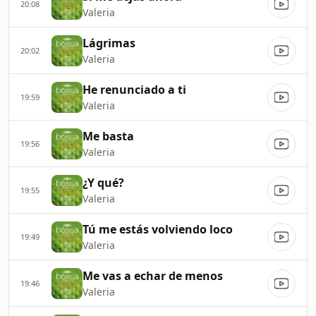
20:08
Valeria
Lágrimas
20:02
Valeria
He renunciado a ti
19:59
Valeria
Me basta
19:56
Valeria
¿Y qué?
19:55
Valeria
Tú me estás volviendo loco
19:49
Valeria
Me vas a echar de menos
19:46
Valeria