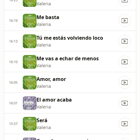
Valeria
Me basta
16:19
Valeria
Tú me estás volviendo loco
16:13
Valeria
Me vas a echar de menos
16:10
Valeria
Amor, amor
16:05
Valeria
El amor acaba
16:01
Valeria
Será
15:57
Valeria