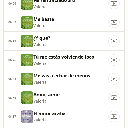
He renunciado a ti
06:56
Valeria
Me basta
06:52
Valeria
¿Y qué?
06:49
Valeria
Tú me estás volviendo loco
06:46
Valeria
Me vas a echar de menos
06:43
Valeria
Amor, amor
06:39
Valeria
El amor acaba
06:37
Valeria