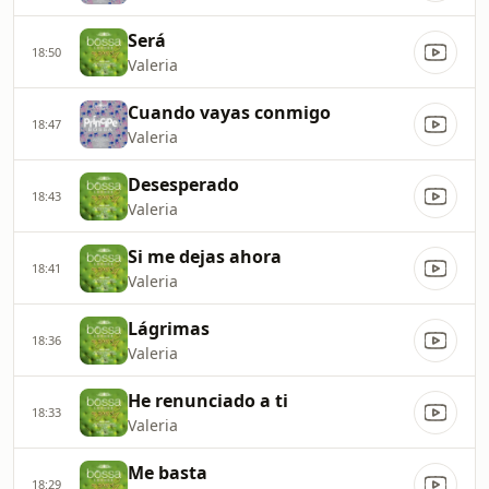
Será
18:50
Valeria
Cuando vayas conmigo
18:47
Valeria
Desesperado
18:43
Valeria
Si me dejas ahora
18:41
Valeria
Lágrimas
18:36
Valeria
He renunciado a ti
18:33
Valeria
Me basta
18:29