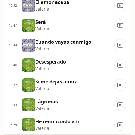
El amor acaba
13:52
Valeria
Será
13:47
Valeria
Cuando vayas conmigo
13:44
Valeria
Desesperado
13:40
Valeria
Si me dejas ahora
13:37
Valeria
Lágrimas
13:33
Valeria
He renunciado a ti
13:29
Valeria