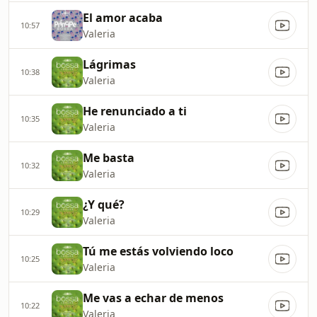
El amor acaba
10:57
Valeria
Lágrimas
10:38
Valeria
He renunciado a ti
10:35
Valeria
Me basta
10:32
Valeria
¿Y qué?
10:29
Valeria
Tú me estás volviendo loco
10:25
Valeria
Me vas a echar de menos
10:22
Valeria