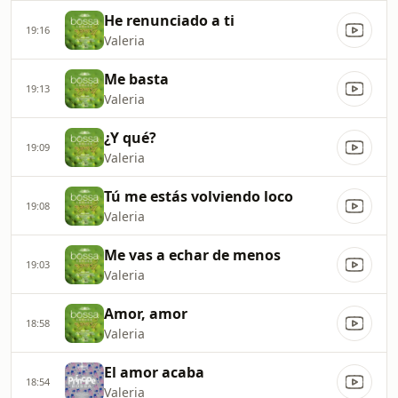
He renunciado a ti
19:16
Valeria
Me basta
19:13
Valeria
¿Y qué?
19:09
Valeria
Tú me estás volviendo loco
19:08
Valeria
Me vas a echar de menos
19:03
Valeria
Amor, amor
18:58
Valeria
El amor acaba
18:54
Valeria