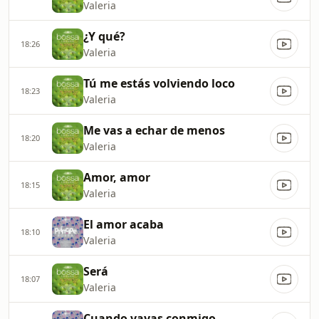
Valeria
¿Y qué?
18:26
Valeria
Tú me estás volviendo loco
18:23
Valeria
Me vas a echar de menos
18:20
Valeria
Amor, amor
18:15
Valeria
El amor acaba
18:10
Valeria
Será
18:07
Valeria
Cuando vayas conmigo