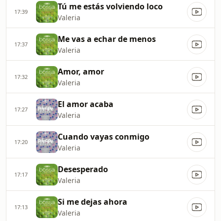
Tú me estás volviendo loco
17:39
Valeria
Me vas a echar de menos
17:37
Valeria
Amor, amor
17:32
Valeria
El amor acaba
17:27
Valeria
Cuando vayas conmigo
17:20
Valeria
Desesperado
17:17
Valeria
Si me dejas ahora
17:13
Valeria