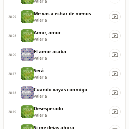
Valeria
Me vas a echar de menos
20:29
Valeria
Amor, amor
20:25
Valeria
El amor acaba
20:20
Valeria
Será
20:17
Valeria
Cuando vayas conmigo
20:15
Valeria
Desesperado
20:10
Valeria
Si me dejas ahora