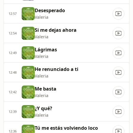
Desesperado
12:57
Valeria
Si me dejas ahora
12:54
Valeria
Lágrimas
12:49
Valeria
He renunciado a ti
12:48
Valeria
Me basta
12:42
Valeria
¿Y qué?
12:39
Valeria
Tú me estás volviendo loco
12:36