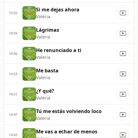
Si me dejas ahora
15:03
Valeria
Lágrimas
14:59
Valeria
He renunciado a ti
14:56
Valeria
Me basta
14:53
Valeria
¿Y qué?
14:51
Valeria
Tú me estás volviendo loco
14:47
Valeria
Me vas a echar de menos
14:43