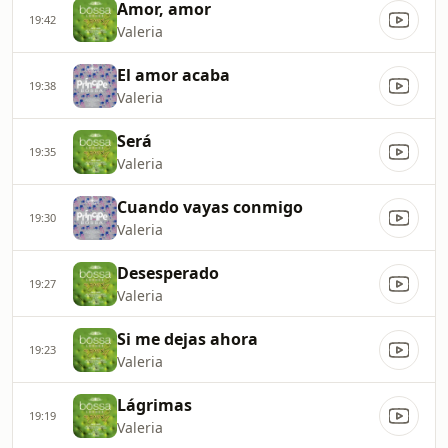
Amor, amor
19:42
Valeria
El amor acaba
19:38
Valeria
Será
19:35
Valeria
Cuando vayas conmigo
19:30
Valeria
Desesperado
19:27
Valeria
Si me dejas ahora
19:23
Valeria
Lágrimas
19:19
Valeria