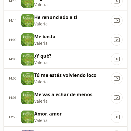
14:16
Valeria
He renunciado a ti
14:14
Valeria
Me basta
14:09
Valeria
¿Y qué?
14:06
Valeria
Tú me estás volviendo loco
14:05
Valeria
Me vas a echar de menos
14:01
Valeria
Amor, amor
13:56
Valeria