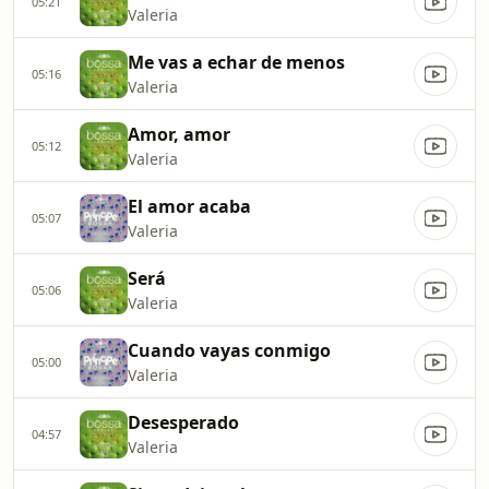
05:21
Valeria
Me vas a echar de menos
05:16
Valeria
Amor, amor
05:12
Valeria
El amor acaba
05:07
Valeria
Será
05:06
Valeria
Cuando vayas conmigo
05:00
Valeria
Desesperado
04:57
Valeria