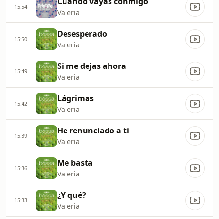
Cuando vayas conmigo
15:54
Valeria
Desesperado
15:50
Valeria
Si me dejas ahora
15:49
Valeria
Lágrimas
15:42
Valeria
He renunciado a ti
15:39
Valeria
Me basta
15:36
Valeria
¿Y qué?
15:33
Valeria