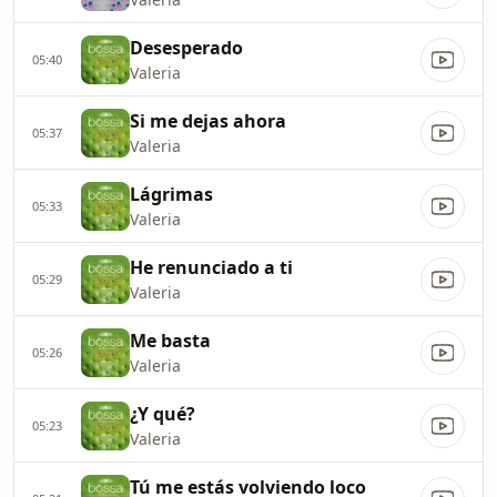
Desesperado
05:40
Valeria
Si me dejas ahora
05:37
Valeria
Lágrimas
05:33
Valeria
He renunciado a ti
05:29
Valeria
Me basta
05:26
Valeria
¿Y qué?
05:23
Valeria
Tú me estás volviendo loco