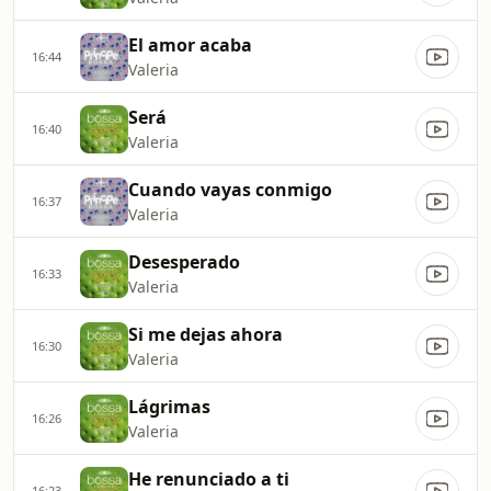
El amor acaba
16:44
Valeria
Será
16:40
Valeria
Cuando vayas conmigo
16:37
Valeria
Desesperado
16:33
Valeria
Si me dejas ahora
16:30
Valeria
Lágrimas
16:26
Valeria
He renunciado a ti
16:23