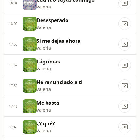
18:04
Valeria
Desesperado
18:00
Valeria
Si me dejas ahora
17:57
Valeria
Lágrimas
17:52
Valeria
He renunciado a ti
17:50
Valeria
Me basta
17:46
Valeria
¿Y qué?
17:43
Valeria