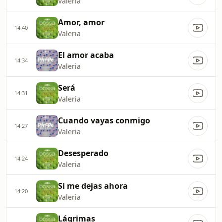
Valeria
Amor, amor
14:40
Valeria
El amor acaba
14:34
Valeria
Será
14:31
Valeria
Cuando vayas conmigo
14:27
Valeria
Desesperado
14:24
Valeria
Si me dejas ahora
14:20
Valeria
Lágrimas