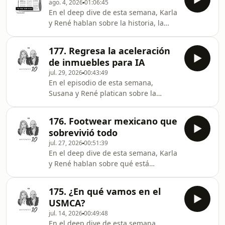
ago. 4, 2026
01:06:45
de Brandy Melville.Recomendaciones:
En el deep dive de esta semana, Karla
79. Most People invest in Restaurants
y René hablan sobre la historia, la
for the Wrong ReasonLengua para
evolución y el modelo de negocio de
Japón, labio para Monterrey y cachete
The New York Times, así como las
para Saltillo: SuKarneJan Brady, We
177. Regresa la aceleración
decisiones que lo han convertido en
Need You More Than Ever
de inmuebles para IA
uno de los medios más exitosos de la
jul. 29, 2026
00:43:49
era digital.visita www.advisiahr.com y
En el episodio de esta semana,
agenda una
Susana y René platican sobre la
llamadaRecomendación:What makes
disminución en los ingresos de Grupo
a toy go viral
Elektra; la venta secundaria de
176. Footwear mexicano que
acciones de Revolut; los resultados de
sobrevivió todo
Moncler; el repunte en la
jul. 27, 2026
00:51:39
construcción de infraestructura
En el deep dive de esta semana, Karla
inmobiliaria para IA en Estados
y René hablan sobre qué está
Unidos; y el Tour de France.
pasando en el mercado de las marcas
de tenis, un segmento que durante
175. ¿En qué vamos en el
años —e incluso hasta hace poco—
USMCA?
estuvo dominado por una sola
jul. 14, 2026
00:49:48
marca.RecomendacionesIn the
En el deep dive de esta semana,