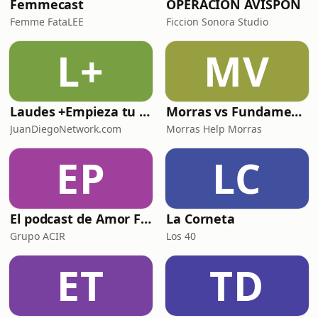
Femmecast
OPERACIÓN AVISPON
Femme FataLEE
Ficcion Sonora Studio
L+
MV
Laudes +Empieza tu día en oración junto con toda la Iglesia+
Morras vs Fundamentalismos
JuanDiegoNetwork.com
Morras Help Morras
EP
LC
El podcast de Amor FM
La Corneta
Grupo ACIR
Los 40
ET
TD