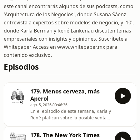
este canal encontrarás algunos de sus podcasts, como
'Arquitectura de los Negocios', donde Susana Sáenz
entrevista a expertos sobre modelos de negocio, y '10',
donde Karla Berman y René Lankenau discuten temas
empresariales con insights y opiniones. Suscríbete a
Whitepaper Access en www.whitepaper.mx para
contenido exclusivo.
Episodios
179. Menos cerveza, más
Aperol
ago. 5, 2026
00:46:36
En el episodio de esta semana, Karla y
René platican sobre la posible venta
de SuKarne; el nuevo insumo de
Kimberly-Clark; la competencia entre
178. The New York Times
St-Germain y Aperol; y el crecimiento