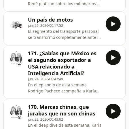
René platican sobre los millonarios en
este año y, sobre todo, por qué
México; la llegada de Vuori al país; las
recomiendan ese libro y qué
empresas que generan más ingresos
consideran que vale la pena aprender
Un país de motos
por la venta de espacios publicitarios;
de él. Re
jun. 29, 2026
00:17:52
los CEOs mejor pagados; y la
El segmento del transporte personal
disminución en el número de
se transformó completamente ante la
sucursales bancarias.Aeroméxico es
llegada de motos accesibles y crédito,
la aerolínea más puntual del mundo
pero ¿qué tan grande puede esto
por segundo año consecutivo, de
171. ¿Sabías que México es
llegar a ser?Aeroméxico es la
acuerdo con CIRIUM. Conoce más
el segundo exportador a
aerolínea más puntual del mundo por
Recomendaciones:W
USA relacionado a
segundo año consecutivo, de acuerdo
Inteligencia Artificial?
con CIRIUM. Conoce más
jun. 24, 2026
00:47:49
En el episodio de esta semana,
Rodrigo Pacheco acompaña a Karla
para platicar sobre cómo México se
ha convertido en un proveedor
170. Marcas chinas, que
relevante para la industria de los data
jurabas que no son chinas
centers; la alianza de Procter &amp;
jun. 22, 2026
00:43:02
Gamble con Albertsons para lanzar
En el deep dive de esta semana, Karla
una serie de drama y comedia; y el