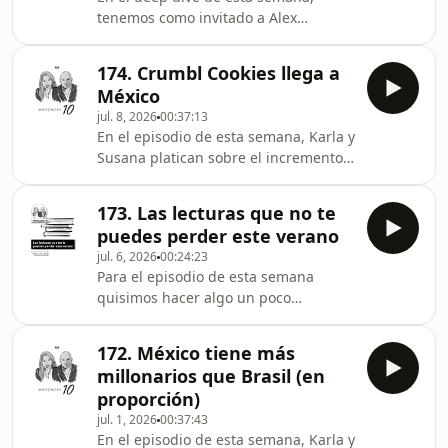
Woods: A truly stunning thriller and
tenemos como invitado a Alex
psychological mystery from one of our
Gonzalez, de The Mexico Political
greatest living crime writers (Dublin
Economist, para platicar sobre la
Murder Squad series Book 1) The
174. Crumbl Cookies llega a
situación actual del United States–
Likeness (Dublin Murder Squa
México
Mexico–Canada Agreement (USMCA/T-
jul. 8, 2026
00:37:13
MEC) y las implicaciones que este
En el episodio de esta semana, Karla y
proceso tiene para la economía de
Susana platican sobre el incremento
México y la región.Aeroméxico es la
en las ventas de autos nuevos en
aerolínea más puntual del mundo por
México; el modelo de negocio de la
segundo año consecutivo, de acuerdo
173. Las lecturas que no te
Thermomix; la llegada de Crumbl
con CIRIUM. Conoce más Reco
puedes perder este verano
Cookies a México; y la adquisición de
jul. 6, 2026
00:24:23
Círculo de Crédito por parte de
Para el episodio de esta semana
Equifax.RecomendaciónWhitepaper
quisimos hacer algo un poco
Hoy 7 de Julio 2026
diferente. Recopilamos una serie de
recomendaciones de lectura para que
172. México tiene más
aprovechen estas vacaciones.
millonarios que Brasil (en
Invitamos a algunas personas
proporción)
cercanas a Whitepaper a compartir
jul. 1, 2026
00:37:43
qué es lo que más les ha gustado o
En el episodio de esta semana, Karla y
les ha servido de lo que han leído