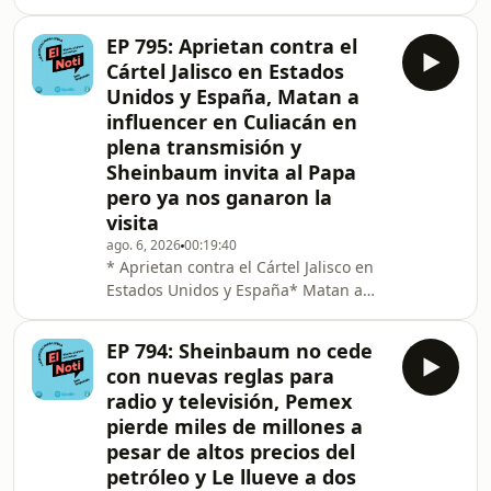
Aprueban uso de fracking para
extraer gas natural* Van 12
EP 795: Aprietan contra el
influencers asesinados en Sinaloa en
Cártel Jalisco en Estados
dos años
Unidos y España, Matan a
influencer en Culiacán en
plena transmisión y
Sheinbaum invita al Papa
pero ya nos ganaron la
visita
ago. 6, 2026
00:19:40
* Aprietan contra el Cártel Jalisco en
Estados Unidos y España* Matan a
influencer en Culiacán en plena
transmisión* Sheinbaum invita al
EP 794: Sheinbaum no cede
Papa pero ya nos ganaron la visita
con nuevas reglas para
radio y televisión, Pemex
pierde miles de millones a
pesar de altos precios del
petróleo y Le llueve a dos