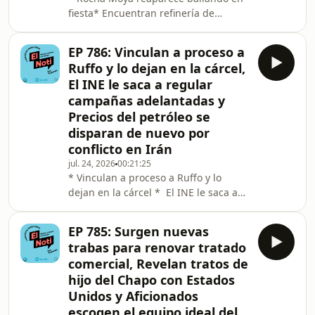
fiesta* Encuentran refinería de
huachicol en Tamaulipas* La UNAM
suspende admisiones por anomalías
EP 786: Vinculan a proceso a
en examen
Ruffo y lo dejan en la cárcel,
El INE le saca a regular
campañas adelantadas y
Precios del petróleo se
disparan de nuevo por
conflicto en Irán
jul. 24, 2026
00:21:25
* Vinculan a proceso a Ruffo y lo
dejan en la cárcel * El INE le saca a
regular campañas adelantadas*
Precios del petróleo se disparan de
EP 785: Surgen nuevas
nuevo por conflicto en Irán
trabas para renovar tratado
comercial, Revelan tratos de
hijo del Chapo con Estados
Unidos y Aficionados
escogen el equipo ideal del