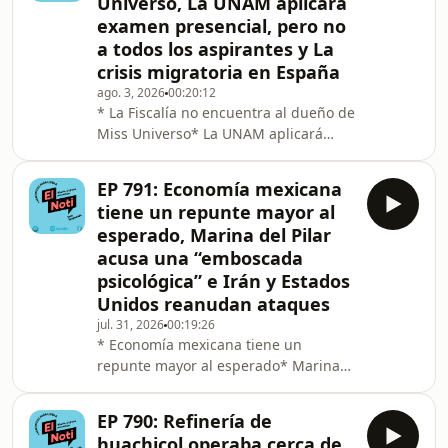
Universo, La UNAM aplicará
examen presencial, pero no
a todos los aspirantes y La
crisis migratoria en España
ago. 3, 2026
00:20:12
* La Fiscalía no encuentra al dueño de
Miss Universo* La UNAM aplicará
examen presencial, pero no a todos
los aspirantes* La crisis migratoria en
EP 791: Economía mexicana
España
tiene un repunte mayor al
esperado, Marina del Pilar
acusa una “emboscada
psicológica” e Irán y Estados
Unidos reanudan ataques
jul. 31, 2026
00:19:26
* Economía mexicana tiene un
repunte mayor al esperado* Marina
del Pilar acusa una “emboscada
psicológica”* Irán y Estados Unidos
EP 790: Refinería de
reanudan ataques
huachicol operaba cerca de