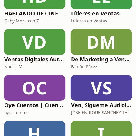
HABLANDO DE CINE CON
Líderes en Ventas
Gaby Meza con Z
Lideres en Ventas
VD
DM
Ventas Digitales Automotrices: De BDC a DCA
De Marketing a Ventas
Noel | IA
Fabián Pérez
OC
VS
Oye Cuentos | Cuentos Infantiles que conectan con la imaginación.
Ven, Sígueme Audiolibro
oye.cuentos
JOSE ENRIQUE SANCHEZ THOMPSON
H
I