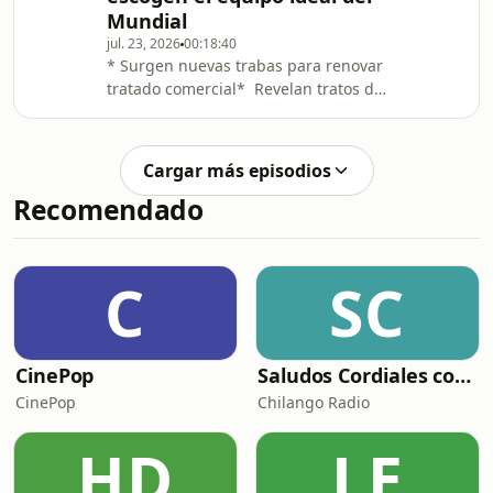
Mundial
jul. 23, 2026
00:18:40
* Surgen nuevas trabas para renovar
tratado comercial* Revelan tratos de
hijo del Chapo con Estados Unidos*
Aficionados escogen el equipo ideal
del Mundial
Cargar más episodios
Recomendado
C
SC
CinePop
Saludos Cordiales con Gaby Meza
CinePop
Chilango Radio
HD
LE