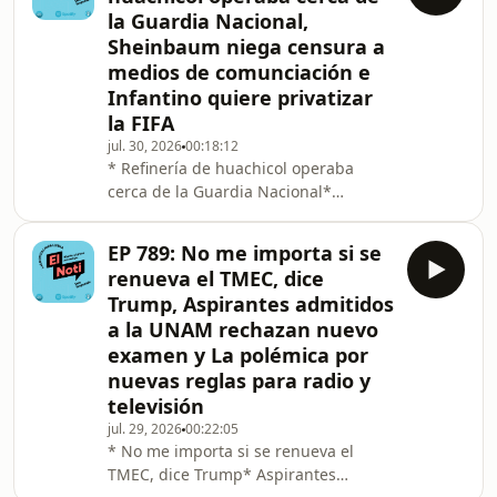
la Guardia Nacional,
Sheinbaum niega censura a
medios de comunciación e
Infantino quiere privatizar
la FIFA
jul. 30, 2026
00:18:12
* Refinería de huachicol operaba
cerca de la Guardia Nacional*
Sheinbaum niega censura a medios
de comunciación* Infantino quiere
EP 789: No me importa si se
privatizar la FIFA
renueva el TMEC, dice
Trump, Aspirantes admitidos
a la UNAM rechazan nuevo
examen y La polémica por
nuevas reglas para radio y
televisión
jul. 29, 2026
00:22:05
* No me importa si se renueva el
TMEC, dice Trump* Aspirantes