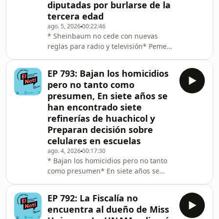
diputadas por burlarse de la
tercera edad
ago. 5, 2026
00:22:46
* Sheinbaum no cede con nuevas
reglas para radio y televisión* Pemex
pierde miles de millones a pesar de
altos precios del petróleo* Le llueve a
EP 793: Bajan los homicidios
dos diputadas por burlarse de la
pero no tanto como
tercera edad
presumen, En siete años se
han encontrado siete
refinerías de huachicol y
Preparan decisión sobre
celulares en escuelas
ago. 4, 2026
00:17:30
* Bajan los homicidios pero no tanto
como presumen* En siete años se
han encontrado siete refinerías de
huachicol* Preparan decisión sobre
EP 792: La Fiscalía no
celulares en escuelas
encuentra al dueño de Miss