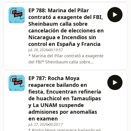
admitidos a la UNAM rechazan nuevo
examen* La polémica por nuevas
EP 788: Marina del Pilar
reglas para radio y televisión
contrató a exagente del FBI,
Sheinbaum calla sobre
cancelación de elecciones en
Nicaragua e Incendios sin
control en España y Francia
jul. 28, 2026
00:19:57
* Marina del Pilar contrató a exagente
del FBI* Sheinbaum calla sobre
cancelación de elecciones en
Nicaragua* Incendios sin control en
EP 787: Rocha Moya
España y Francia
reaparece bailando en
fiesta, Encuentran refinería
de huachicol en Tamaulipas
y La UNAM suspende
admisiones por anomalías
en examen
jul. 27, 2026
00:20:17
* Rocha Moya reaparece bailando en