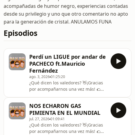
acompañadas de humor negro, experiencias contadas
desde su privilegio y uno que otro comentario no apto
para la generación de cristal. ANULAMOS FUNA
Episodios
Perdí un LIGUE por andar de
PACHECO ft.Mauricio
Fernández
ago. 3, 2026
01:25:20
¿Qué dicen los valedores? 👋¡Gracias
por acompañarnos una vez más! 🌮
Más redes: TIKTOK: ⁠⁠⁠⁠⁠⁠⁠⁠⁠⁠⁠⁠⁠⁠⁠⁠⁠⁠⁠⁠⁠⁠⁠⁠⁠⁠⁠⁠⁠⁠⁠⁠⁠⁠⁠⁠⁠⁠⁠⁠⁠⁠⁠⁠⁠⁠⁠⁠⁠⁠⁠⁠⁠⁠⁠⁠@pardetresmx⁠⁠⁠⁠⁠⁠⁠⁠⁠⁠⁠⁠⁠⁠⁠⁠⁠⁠⁠⁠⁠⁠⁠⁠⁠⁠⁠⁠⁠⁠⁠⁠⁠⁠⁠⁠⁠⁠⁠⁠⁠⁠⁠⁠⁠⁠⁠⁠⁠⁠⁠⁠⁠⁠⁠
⁠⁠⁠⁠⁠⁠⁠⁠⁠⁠⁠⁠⁠⁠⁠⁠⁠⁠⁠⁠⁠⁠⁠⁠⁠⁠⁠⁠⁠⁠⁠⁠⁠⁠⁠⁠⁠⁠⁠⁠⁠⁠⁠⁠⁠⁠⁠⁠⁠⁠⁠⁠⁠⁠@alextachers ⁠⁠⁠⁠⁠⁠⁠⁠⁠⁠⁠⁠⁠⁠⁠⁠⁠⁠⁠⁠⁠⁠⁠⁠⁠⁠⁠⁠⁠⁠⁠⁠⁠⁠⁠⁠⁠⁠⁠⁠⁠⁠⁠⁠⁠⁠⁠⁠⁠⁠⁠⁠⁠⁠ INSTAGRAM: ⁠⁠⁠⁠⁠⁠⁠⁠⁠⁠⁠⁠⁠⁠⁠⁠⁠⁠⁠⁠⁠⁠⁠⁠⁠⁠⁠⁠⁠⁠⁠⁠⁠⁠⁠⁠⁠⁠⁠⁠⁠⁠⁠⁠⁠⁠⁠⁠⁠⁠⁠⁠⁠⁠⁠@p
NOS ECHARON GAS
PIMIENTA EN EL MUNDIAL
jul. 27, 2026
01:09:41
¿Qué dicen los valedores? 👋¡Gracias
por acompañarnos una vez más! 🌮