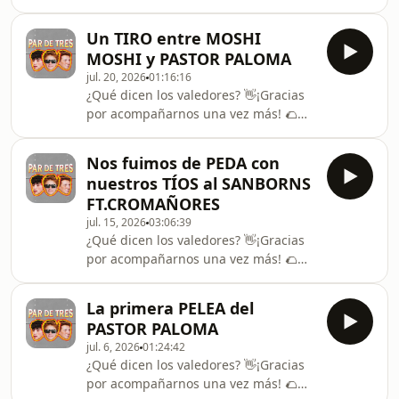
Más redes: TIKTOK: ⁠⁠⁠⁠⁠⁠⁠⁠⁠⁠⁠⁠⁠⁠⁠⁠⁠⁠⁠⁠⁠⁠⁠⁠⁠⁠⁠⁠⁠⁠⁠⁠⁠⁠⁠⁠⁠⁠⁠⁠⁠⁠⁠⁠⁠⁠⁠⁠⁠⁠⁠⁠⁠⁠⁠@pardetresmx⁠⁠⁠⁠⁠⁠⁠⁠⁠⁠⁠⁠⁠⁠⁠⁠⁠⁠⁠⁠⁠⁠⁠⁠⁠⁠⁠⁠⁠⁠⁠⁠⁠⁠⁠⁠⁠⁠⁠⁠⁠⁠⁠⁠⁠⁠⁠⁠⁠⁠⁠⁠⁠⁠
⁠⁠⁠⁠⁠⁠⁠⁠⁠⁠⁠⁠⁠⁠⁠⁠⁠⁠⁠⁠⁠⁠⁠⁠⁠⁠⁠⁠⁠⁠⁠⁠⁠⁠⁠⁠⁠⁠⁠⁠⁠⁠⁠⁠⁠⁠⁠⁠⁠⁠⁠⁠⁠@alextachers ⁠⁠⁠⁠⁠⁠⁠⁠⁠⁠⁠⁠⁠⁠⁠⁠⁠⁠⁠⁠⁠⁠⁠⁠⁠⁠⁠⁠⁠⁠⁠⁠⁠⁠⁠⁠⁠⁠⁠⁠⁠⁠⁠⁠⁠⁠⁠⁠⁠⁠⁠⁠⁠ INSTAGRAM: ⁠⁠⁠⁠⁠⁠⁠⁠⁠⁠⁠⁠⁠⁠⁠⁠⁠⁠⁠⁠⁠⁠⁠⁠⁠⁠⁠⁠⁠⁠⁠⁠⁠⁠⁠⁠⁠⁠⁠⁠⁠⁠⁠⁠⁠⁠⁠⁠⁠⁠⁠⁠⁠⁠@pardet
Un TIRO entre MOSHI
MOSHI y PASTOR PALOMA
jul. 20, 2026
01:16:16
¿Qué dicen los valedores? 👋¡Gracias
por acompañarnos una vez más! 🌮
Más redes: TIKTOK: ⁠⁠⁠⁠⁠⁠⁠⁠⁠⁠⁠⁠⁠⁠⁠⁠⁠⁠⁠⁠⁠⁠⁠⁠⁠⁠⁠⁠⁠⁠⁠⁠⁠⁠⁠⁠⁠⁠⁠⁠⁠⁠⁠⁠⁠⁠⁠⁠⁠⁠⁠⁠⁠⁠@pardetresmx⁠⁠⁠⁠⁠⁠⁠⁠⁠⁠⁠⁠⁠⁠⁠⁠⁠⁠⁠⁠⁠⁠⁠⁠⁠⁠⁠⁠⁠⁠⁠⁠⁠⁠⁠⁠⁠⁠⁠⁠⁠⁠⁠⁠⁠⁠⁠⁠⁠⁠⁠⁠⁠
⁠⁠⁠⁠⁠⁠⁠⁠⁠⁠⁠⁠⁠⁠⁠⁠⁠⁠⁠⁠⁠⁠⁠⁠⁠⁠⁠⁠⁠⁠⁠⁠⁠⁠⁠⁠⁠⁠⁠⁠⁠⁠⁠⁠⁠⁠⁠⁠⁠⁠⁠⁠@alextachers ⁠⁠⁠⁠⁠⁠⁠⁠⁠⁠⁠⁠⁠⁠⁠⁠⁠⁠⁠⁠⁠⁠⁠⁠⁠⁠⁠⁠⁠⁠⁠⁠⁠⁠⁠⁠⁠⁠⁠⁠⁠⁠⁠⁠⁠⁠⁠⁠⁠⁠⁠⁠ INSTAGRAM:
Nos fuimos de PEDA con
⁠⁠⁠⁠⁠⁠⁠⁠⁠⁠⁠⁠⁠⁠⁠⁠⁠⁠⁠⁠⁠⁠⁠⁠⁠⁠⁠⁠⁠⁠⁠⁠⁠⁠⁠⁠⁠⁠⁠⁠⁠⁠⁠⁠⁠⁠⁠⁠⁠⁠⁠⁠⁠@pardetres_m
nuestros TÍOS al SANBORNS
FT.CROMAÑORES
jul. 15, 2026
03:06:39
¿Qué dicen los valedores? 👋¡Gracias
por acompañarnos una vez más! 🌮
Más redes: TIKTOK: ⁠⁠⁠⁠⁠⁠⁠⁠⁠⁠⁠⁠⁠⁠⁠⁠⁠⁠⁠⁠⁠⁠⁠⁠⁠⁠⁠⁠⁠⁠⁠⁠⁠⁠⁠⁠⁠⁠⁠⁠⁠⁠⁠⁠⁠⁠⁠⁠⁠⁠⁠⁠⁠⁠@pardetresmx⁠⁠⁠⁠⁠⁠⁠⁠⁠⁠⁠⁠⁠⁠⁠⁠⁠⁠⁠⁠⁠⁠⁠⁠⁠⁠⁠⁠⁠⁠⁠⁠⁠⁠⁠⁠⁠⁠⁠⁠⁠⁠⁠⁠⁠⁠⁠⁠⁠⁠⁠⁠⁠
⁠⁠⁠⁠⁠⁠⁠⁠⁠⁠⁠⁠⁠⁠⁠⁠⁠⁠⁠⁠⁠⁠⁠⁠⁠⁠⁠⁠⁠⁠⁠⁠⁠⁠⁠⁠⁠⁠⁠⁠⁠⁠⁠⁠⁠⁠⁠⁠⁠⁠⁠⁠@alextachers ⁠⁠⁠⁠⁠⁠⁠⁠⁠⁠⁠⁠⁠⁠⁠⁠⁠⁠⁠⁠⁠⁠⁠⁠⁠⁠⁠⁠⁠⁠⁠⁠⁠⁠⁠⁠⁠⁠⁠⁠⁠⁠⁠⁠⁠⁠⁠⁠⁠⁠⁠⁠ INSTAGRAM:
La primera PELEA del
⁠⁠⁠⁠⁠⁠⁠⁠⁠⁠⁠⁠⁠⁠⁠⁠⁠⁠⁠⁠⁠⁠⁠⁠⁠⁠⁠⁠⁠⁠⁠⁠⁠⁠⁠⁠⁠⁠⁠⁠⁠⁠⁠⁠⁠⁠⁠⁠⁠⁠⁠⁠⁠@pardetres_m
PASTOR PALOMA
jul. 6, 2026
01:24:42
¿Qué dicen los valedores? 👋¡Gracias
por acompañarnos una vez más! 🌮