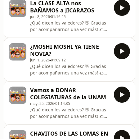
La CLASE ALTA nos
⁠⁠⁠⁠⁠⁠⁠⁠⁠⁠⁠⁠⁠⁠⁠⁠⁠⁠⁠⁠⁠⁠⁠⁠⁠⁠⁠⁠⁠⁠⁠⁠⁠⁠⁠⁠⁠⁠⁠⁠⁠⁠⁠⁠⁠⁠⁠⁠⁠⁠⁠⁠⁠@pardetres_m
BAÑAMOS a JICARAZOS
jun. 8, 2026
01:16:25
¿Qué dicen los valedores? 👋¡Gracias
por acompañarnos una vez más! 🌮
Más redes: TIKTOK: ⁠⁠⁠⁠⁠⁠⁠⁠⁠⁠⁠⁠⁠⁠⁠⁠⁠⁠⁠⁠⁠⁠⁠⁠⁠⁠⁠⁠⁠⁠⁠⁠⁠⁠⁠⁠⁠⁠⁠⁠⁠⁠⁠⁠⁠⁠⁠⁠⁠⁠⁠⁠⁠⁠@pardetresmx⁠⁠⁠⁠⁠⁠⁠⁠⁠⁠⁠⁠⁠⁠⁠⁠⁠⁠⁠⁠⁠⁠⁠⁠⁠⁠⁠⁠⁠⁠⁠⁠⁠⁠⁠⁠⁠⁠⁠⁠⁠⁠⁠⁠⁠⁠⁠⁠⁠⁠⁠⁠⁠
⁠⁠⁠⁠⁠⁠⁠⁠⁠⁠⁠⁠⁠⁠⁠⁠⁠⁠⁠⁠⁠⁠⁠⁠⁠⁠⁠⁠⁠⁠⁠⁠⁠⁠⁠⁠⁠⁠⁠⁠⁠⁠⁠⁠⁠⁠⁠⁠⁠⁠⁠⁠@alextachers ⁠⁠⁠⁠⁠⁠⁠⁠⁠⁠⁠⁠⁠⁠⁠⁠⁠⁠⁠⁠⁠⁠⁠⁠⁠⁠⁠⁠⁠⁠⁠⁠⁠⁠⁠⁠⁠⁠⁠⁠⁠⁠⁠⁠⁠⁠⁠⁠⁠⁠⁠⁠ INSTAGRAM:
¿MOSHI MOSHI YA TIENE
⁠⁠⁠⁠⁠⁠⁠⁠⁠⁠⁠⁠⁠⁠⁠⁠⁠⁠⁠⁠⁠⁠⁠⁠⁠⁠⁠⁠⁠⁠⁠⁠⁠⁠⁠⁠⁠⁠⁠⁠⁠⁠⁠⁠⁠⁠⁠⁠⁠⁠⁠⁠⁠@pardetres_m
NOVIA?
jun. 1, 2026
01:09:12
¿Qué dicen los valedores? 👋¡Gracias
por acompañarnos una vez más! 🌮
Más redes: TIKTOK: ⁠⁠⁠⁠⁠⁠⁠⁠⁠⁠⁠⁠⁠⁠⁠⁠⁠⁠⁠⁠⁠⁠⁠⁠⁠⁠⁠⁠⁠⁠⁠⁠⁠⁠⁠⁠⁠⁠⁠⁠⁠⁠⁠⁠⁠⁠⁠⁠⁠⁠⁠⁠⁠⁠@pardetresmx⁠⁠⁠⁠⁠⁠⁠⁠⁠⁠⁠⁠⁠⁠⁠⁠⁠⁠⁠⁠⁠⁠⁠⁠⁠⁠⁠⁠⁠⁠⁠⁠⁠⁠⁠⁠⁠⁠⁠⁠⁠⁠⁠⁠⁠⁠⁠⁠⁠⁠⁠⁠⁠
⁠⁠⁠⁠⁠⁠⁠⁠⁠⁠⁠⁠⁠⁠⁠⁠⁠⁠⁠⁠⁠⁠⁠⁠⁠⁠⁠⁠⁠⁠⁠⁠⁠⁠⁠⁠⁠⁠⁠⁠⁠⁠⁠⁠⁠⁠⁠⁠⁠⁠⁠⁠@alextachers ⁠⁠⁠⁠⁠⁠⁠⁠⁠⁠⁠⁠⁠⁠⁠⁠⁠⁠⁠⁠⁠⁠⁠⁠⁠⁠⁠⁠⁠⁠⁠⁠⁠⁠⁠⁠⁠⁠⁠⁠⁠⁠⁠⁠⁠⁠⁠⁠⁠⁠⁠⁠ INSTAGRAM:
Vamos a DONAR
⁠⁠⁠⁠⁠⁠⁠⁠⁠⁠⁠⁠⁠⁠⁠⁠⁠⁠⁠⁠⁠⁠⁠⁠⁠⁠⁠⁠⁠⁠⁠⁠⁠⁠⁠⁠⁠⁠⁠⁠⁠⁠⁠⁠⁠⁠⁠⁠⁠⁠⁠⁠⁠@pardetres_m
COLEGIATURAS de la UNAM
may. 25, 2026
01:14:35
¿Qué dicen los valedores? 👋¡Gracias
por acompañarnos una vez más! 🌮
Más redes: TIKTOK: ⁠⁠⁠⁠⁠⁠⁠⁠⁠⁠⁠⁠⁠⁠⁠⁠⁠⁠⁠⁠⁠⁠⁠⁠⁠⁠⁠⁠⁠⁠⁠⁠⁠⁠⁠⁠⁠⁠⁠⁠⁠⁠⁠⁠⁠⁠⁠⁠⁠⁠⁠⁠⁠⁠@pardetresmx⁠⁠⁠⁠⁠⁠⁠⁠⁠⁠⁠⁠⁠⁠⁠⁠⁠⁠⁠⁠⁠⁠⁠⁠⁠⁠⁠⁠⁠⁠⁠⁠⁠⁠⁠⁠⁠⁠⁠⁠⁠⁠⁠⁠⁠⁠⁠⁠⁠⁠⁠⁠⁠
⁠⁠⁠⁠⁠⁠⁠⁠⁠⁠⁠⁠⁠⁠⁠⁠⁠⁠⁠⁠⁠⁠⁠⁠⁠⁠⁠⁠⁠⁠⁠⁠⁠⁠⁠⁠⁠⁠⁠⁠⁠⁠⁠⁠⁠⁠⁠⁠⁠⁠⁠⁠@alextachers ⁠⁠⁠⁠⁠⁠⁠⁠⁠⁠⁠⁠⁠⁠⁠⁠⁠⁠⁠⁠⁠⁠⁠⁠⁠⁠⁠⁠⁠⁠⁠⁠⁠⁠⁠⁠⁠⁠⁠⁠⁠⁠⁠⁠⁠⁠⁠⁠⁠⁠⁠⁠ INSTAGRAM:
CHAVITOS DE LAS LOMAS EN
⁠⁠⁠⁠⁠⁠⁠⁠⁠⁠⁠⁠⁠⁠⁠⁠⁠⁠⁠⁠⁠⁠⁠⁠⁠⁠⁠⁠⁠⁠⁠⁠⁠⁠⁠⁠⁠⁠⁠⁠⁠⁠⁠⁠⁠⁠⁠⁠⁠⁠⁠⁠⁠@pardetres_m