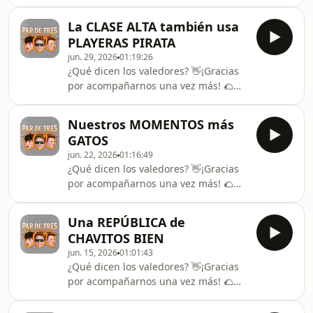
Más redes: TIKTOK: ⁠⁠⁠⁠⁠⁠⁠⁠⁠⁠⁠⁠⁠⁠⁠⁠⁠⁠⁠⁠⁠⁠⁠⁠⁠⁠⁠⁠⁠⁠⁠⁠⁠⁠⁠⁠⁠⁠⁠⁠⁠⁠⁠⁠⁠⁠⁠⁠⁠⁠⁠⁠⁠⁠@pardetresmx⁠⁠⁠⁠⁠⁠⁠⁠⁠⁠⁠⁠⁠⁠⁠⁠⁠⁠⁠⁠⁠⁠⁠⁠⁠⁠⁠⁠⁠⁠⁠⁠⁠⁠⁠⁠⁠⁠⁠⁠⁠⁠⁠⁠⁠⁠⁠⁠⁠⁠⁠⁠⁠
⁠⁠⁠⁠⁠⁠⁠⁠⁠⁠⁠⁠⁠⁠⁠⁠⁠⁠⁠⁠⁠⁠⁠⁠⁠⁠⁠⁠⁠⁠⁠⁠⁠⁠⁠⁠⁠⁠⁠⁠⁠⁠⁠⁠⁠⁠⁠⁠⁠⁠⁠⁠@alextachers ⁠⁠⁠⁠⁠⁠⁠⁠⁠⁠⁠⁠⁠⁠⁠⁠⁠⁠⁠⁠⁠⁠⁠⁠⁠⁠⁠⁠⁠⁠⁠⁠⁠⁠⁠⁠⁠⁠⁠⁠⁠⁠⁠⁠⁠⁠⁠⁠⁠⁠⁠⁠ INSTAGRAM:
La CLASE ALTA también usa
⁠⁠⁠⁠⁠⁠⁠⁠⁠⁠⁠⁠⁠⁠⁠⁠⁠⁠⁠⁠⁠⁠⁠⁠⁠⁠⁠⁠⁠⁠⁠⁠⁠⁠⁠⁠⁠⁠⁠⁠⁠⁠⁠⁠⁠⁠⁠⁠⁠⁠⁠⁠⁠@pardetres_m
PLAYERAS PIRATA
jun. 29, 2026
01:19:26
¿Qué dicen los valedores? 👋¡Gracias
por acompañarnos una vez más! 🌮
Más redes: TIKTOK: ⁠⁠⁠⁠⁠⁠⁠⁠⁠⁠⁠⁠⁠⁠⁠⁠⁠⁠⁠⁠⁠⁠⁠⁠⁠⁠⁠⁠⁠⁠⁠⁠⁠⁠⁠⁠⁠⁠⁠⁠⁠⁠⁠⁠⁠⁠⁠⁠⁠⁠⁠⁠⁠⁠@pardetresmx⁠⁠⁠⁠⁠⁠⁠⁠⁠⁠⁠⁠⁠⁠⁠⁠⁠⁠⁠⁠⁠⁠⁠⁠⁠⁠⁠⁠⁠⁠⁠⁠⁠⁠⁠⁠⁠⁠⁠⁠⁠⁠⁠⁠⁠⁠⁠⁠⁠⁠⁠⁠⁠
⁠⁠⁠⁠⁠⁠⁠⁠⁠⁠⁠⁠⁠⁠⁠⁠⁠⁠⁠⁠⁠⁠⁠⁠⁠⁠⁠⁠⁠⁠⁠⁠⁠⁠⁠⁠⁠⁠⁠⁠⁠⁠⁠⁠⁠⁠⁠⁠⁠⁠⁠⁠@alextachers ⁠⁠⁠⁠⁠⁠⁠⁠⁠⁠⁠⁠⁠⁠⁠⁠⁠⁠⁠⁠⁠⁠⁠⁠⁠⁠⁠⁠⁠⁠⁠⁠⁠⁠⁠⁠⁠⁠⁠⁠⁠⁠⁠⁠⁠⁠⁠⁠⁠⁠⁠⁠ INSTAGRAM:
Nuestros MOMENTOS más
⁠⁠⁠⁠⁠⁠⁠⁠⁠⁠⁠⁠⁠⁠⁠⁠⁠⁠⁠⁠⁠⁠⁠⁠⁠⁠⁠⁠⁠⁠⁠⁠⁠⁠⁠⁠⁠⁠⁠⁠⁠⁠⁠⁠⁠⁠⁠⁠⁠⁠⁠⁠⁠@pardetres_m
GATOS
jun. 22, 2026
01:16:49
¿Qué dicen los valedores? 👋¡Gracias
por acompañarnos una vez más! 🌮
Más redes: TIKTOK: ⁠⁠⁠⁠⁠⁠⁠⁠⁠⁠⁠⁠⁠⁠⁠⁠⁠⁠⁠⁠⁠⁠⁠⁠⁠⁠⁠⁠⁠⁠⁠⁠⁠⁠⁠⁠⁠⁠⁠⁠⁠⁠⁠⁠⁠⁠⁠⁠⁠⁠⁠⁠⁠⁠@pardetresmx⁠⁠⁠⁠⁠⁠⁠⁠⁠⁠⁠⁠⁠⁠⁠⁠⁠⁠⁠⁠⁠⁠⁠⁠⁠⁠⁠⁠⁠⁠⁠⁠⁠⁠⁠⁠⁠⁠⁠⁠⁠⁠⁠⁠⁠⁠⁠⁠⁠⁠⁠⁠⁠
⁠⁠⁠⁠⁠⁠⁠⁠⁠⁠⁠⁠⁠⁠⁠⁠⁠⁠⁠⁠⁠⁠⁠⁠⁠⁠⁠⁠⁠⁠⁠⁠⁠⁠⁠⁠⁠⁠⁠⁠⁠⁠⁠⁠⁠⁠⁠⁠⁠⁠⁠⁠@alextachers ⁠⁠⁠⁠⁠⁠⁠⁠⁠⁠⁠⁠⁠⁠⁠⁠⁠⁠⁠⁠⁠⁠⁠⁠⁠⁠⁠⁠⁠⁠⁠⁠⁠⁠⁠⁠⁠⁠⁠⁠⁠⁠⁠⁠⁠⁠⁠⁠⁠⁠⁠⁠ INSTAGRAM:
Una REPÚBLICA de
⁠⁠⁠⁠⁠⁠⁠⁠⁠⁠⁠⁠⁠⁠⁠⁠⁠⁠⁠⁠⁠⁠⁠⁠⁠⁠⁠⁠⁠⁠⁠⁠⁠⁠⁠⁠⁠⁠⁠⁠⁠⁠⁠⁠⁠⁠⁠⁠⁠⁠⁠⁠⁠@pardetres_m
CHAVITOS BIEN
jun. 15, 2026
01:01:43
¿Qué dicen los valedores? 👋¡Gracias
por acompañarnos una vez más! 🌮
Más redes: TIKTOK: ⁠⁠⁠⁠⁠⁠⁠⁠⁠⁠⁠⁠⁠⁠⁠⁠⁠⁠⁠⁠⁠⁠⁠⁠⁠⁠⁠⁠⁠⁠⁠⁠⁠⁠⁠⁠⁠⁠⁠⁠⁠⁠⁠⁠⁠⁠⁠⁠⁠⁠⁠⁠⁠⁠@pardetresmx⁠⁠⁠⁠⁠⁠⁠⁠⁠⁠⁠⁠⁠⁠⁠⁠⁠⁠⁠⁠⁠⁠⁠⁠⁠⁠⁠⁠⁠⁠⁠⁠⁠⁠⁠⁠⁠⁠⁠⁠⁠⁠⁠⁠⁠⁠⁠⁠⁠⁠⁠⁠⁠
⁠⁠⁠⁠⁠⁠⁠⁠⁠⁠⁠⁠⁠⁠⁠⁠⁠⁠⁠⁠⁠⁠⁠⁠⁠⁠⁠⁠⁠⁠⁠⁠⁠⁠⁠⁠⁠⁠⁠⁠⁠⁠⁠⁠⁠⁠⁠⁠⁠⁠⁠⁠@alextachers ⁠⁠⁠⁠⁠⁠⁠⁠⁠⁠⁠⁠⁠⁠⁠⁠⁠⁠⁠⁠⁠⁠⁠⁠⁠⁠⁠⁠⁠⁠⁠⁠⁠⁠⁠⁠⁠⁠⁠⁠⁠⁠⁠⁠⁠⁠⁠⁠⁠⁠⁠⁠ INSTAGRAM: