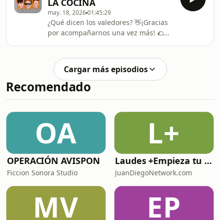
LA COCINA
may. 18, 2026
01:45:29
¿Qué dicen los valedores? 👋¡Gracias
por acompañarnos una vez más! 🌮
Más redes: TIKTOK: ⁠⁠⁠⁠⁠⁠⁠⁠⁠⁠⁠⁠⁠⁠⁠⁠⁠⁠⁠⁠⁠⁠⁠⁠⁠⁠⁠⁠⁠⁠⁠⁠⁠⁠⁠⁠⁠⁠⁠⁠⁠⁠⁠⁠⁠⁠⁠⁠⁠⁠⁠⁠⁠@pardetresmx⁠⁠⁠⁠⁠⁠⁠⁠⁠⁠⁠⁠⁠⁠⁠⁠⁠⁠⁠⁠⁠⁠⁠⁠⁠⁠⁠⁠⁠⁠⁠⁠⁠⁠⁠⁠⁠⁠⁠⁠⁠⁠⁠⁠⁠⁠⁠⁠⁠⁠⁠⁠
⁠⁠⁠⁠⁠⁠⁠⁠⁠⁠⁠⁠⁠⁠⁠⁠⁠⁠⁠⁠⁠⁠⁠⁠⁠⁠⁠⁠⁠⁠⁠⁠⁠⁠⁠⁠⁠⁠⁠⁠⁠⁠⁠⁠⁠⁠⁠⁠⁠⁠⁠@alextachers ⁠⁠⁠⁠⁠⁠⁠⁠⁠⁠⁠⁠⁠⁠⁠⁠⁠⁠⁠⁠⁠⁠⁠⁠⁠⁠⁠⁠⁠⁠⁠⁠⁠⁠⁠⁠⁠⁠⁠⁠⁠⁠⁠⁠⁠⁠⁠⁠⁠⁠⁠ INSTAGRAM:
⁠⁠⁠⁠⁠⁠⁠⁠⁠⁠⁠⁠⁠⁠⁠⁠⁠⁠⁠⁠⁠⁠⁠⁠⁠⁠⁠⁠⁠⁠⁠⁠⁠⁠⁠⁠⁠⁠⁠⁠⁠⁠⁠⁠⁠⁠⁠⁠⁠⁠⁠⁠@pardetres_mx⁠⁠⁠⁠
Cargar más episodios
Recomendado
OA
L+
OPERACIÓN AVISPON
Laudes +Empieza tu día en oración junto con toda la Iglesia+
Ficcion Sonora Studio
JuanDiegoNetwork.com
MV
EP