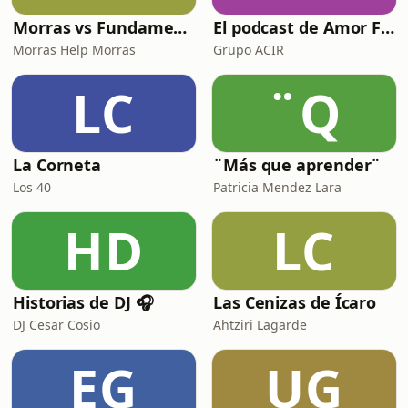
Morras vs Fundamentalismos
El podcast de Amor FM
Morras Help Morras
Grupo ACIR
LC
¨Q
La Corneta
¨Más que aprender¨
Los 40
Patricia Mendez Lara
HD
LC
Historias de DJ 🎧
Las Cenizas de Ícaro
DJ Cesar Cosio
Ahtziri Lagarde
EG
UG