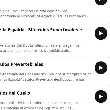
ía del Doc Landero! En esta ocasión, nos
 anatomía al explorar los &quot;Músculos Profundos
vez sobre la función y la importancia de estos
compáñame en este fascinante viaje mientras
 la Espalda...Músculos Superficiales e
s múscul
Anatomía del Doc Landero! En esta entrega, nos
 anatomía al explorar los &quot;Músculos
;. ¿Alguna vez te has preguntado cómo funcionan estos
 movimiento de la espalda? Acompáñame mientras
culos Prevertebrales
scu
de Anatomía del Doc Landero! Hoy, nos sumergiremos en
rar los &quot;Músculos Prevertebrales&quot;. ¿Te has
 de estos músculos en la estructura de nuestra
svelamos los secretos detrás de estos músculos y su
ulos del Cuello
Anatomía del Doc Landero! En esta entrega, nos
a anatomía al explorar los &quot;Músculos