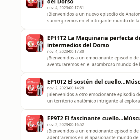
del Dorso
nov. 4, 2023
00:17:31
¡Bienvenidos a un nuevo episodio de Anatom
sumergiremos en el intrigante mundo de la
del Dorso&quot;. ¿Te has preguntado alguna 
músculos en la estructura de la espalda? A
EP11T2 La Maquinaria perfecta de
desentrañamos los secretos detrás de esto
intermedios del Dorso
nov. 4, 2023
00:17:30
¡Bienvenidos a un emocionante episodio de 
aventuraremos en el asombroso mundo de la
Superficiales e Intermedios del Dorso&quot
músculos esenciales en la estructura y el
EP10T2 El sostén del cuello...Mús
desvelamos los secretos detrás de estos mú
nov. 2, 2023
00:14:28
¡Bienvenidos a otro emocionante episodio 
un territorio anatómico intrigante al explo
preguntado alguna vez sobre la importancia
columna vertebral? Acompáñame mientras de
EP9T2 El fascinante cuello...Músc
papel fundamental en el man
nov. 2, 2023
00:16:52
¡Bienvenidos a un emocionante episodio de 
adentraremos en el apasionante mundo de l