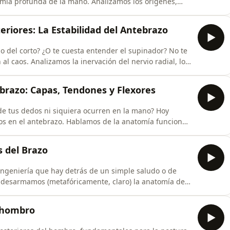
mía profunda de la mano. Analizamos los orígenes,
 esos pequeños músculos que hacen grandes cosas. Un
eutas y amantes de la anatomía humana.¡Sigamos
eriores: La Estabilidad del Antebrazo
rgo del corto? ¿O te cuesta entender el supinador? No te
l caos. Analizamos la inervación del nervio radial, los
ílea y la importancia de la tabaquera anatómica. Una
ara que nunca más vuelvas a dudar en un examen o en
brazo: Capas, Tendones y Flexores
de tus dedos ni siquiera ocurren en la mano? Hoy
s en el antebrazo. Hablamos de la anatomía funcional
mediano y cubital, y por qué esta zona es vital para
a entender la verdadera ciencia detrás de un apretón
 del Brazo
ingeniería que hay detrás de un simple saludo o de
, desarmamos (metafóricamente, claro) la anatomía del
danza de los músculos bíceps y tríceps, exploramos
rta si eres estudiante de medicina o solo alguien
l hombro