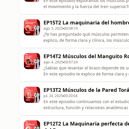
En este episodio exploramos los músculos p
el movimiento y la fuerza del tren superior.
trapecio, dorsal ancho, elevador de la esc
su origen, inserción, función, inervación y 
EP15T2 La maquinaria del hombro
para est
ago. 5, 2025
00:08:19
¿Te has preguntado qué músculos permiten 
explico, de forma clara y clínica, los múscu
menor, subclavio, serrato anterior y deltoid
datos clínicos relevantes, para que no solo
EP14T2 Músculos del Manguito R
estudiantes de ciencias
ago. 4, 2025
00:07:24
¿Sabías que levantar el brazo depende de 
En este episodio te explico de forma clara y
supraespinoso, infraespinoso, redondo meno
función, inervación y relevancia clínica, c
EP13T2 Músculos de la Pared Torá
confundirlos.Ideal para est
jul. 24, 2025
00:20:04
En este episodio continuamos con el estudi
estructura, función y relaciones anatómicas
desde los músculos intercostales hasta el t
biomecánica.Ideal para estudiantes de medic
EP12T2 La Maquinaria perfecta de
apasionados por entender a pr