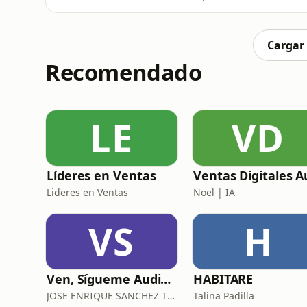
Suprahioideos, Infrahioideos y Esternoclei
cómo funcionan estos músculos esenciales 
desvelamos los secretos detrás de estos mú
Cargar
Recomendado
LE
VD
Líderes en Ventas
Lideres en Ventas
Noel | IA
VS
H
Ven, Sígueme Audiolibro
HABITARE
JOSE ENRIQUE SANCHEZ THOMPSON
Talina Padilla