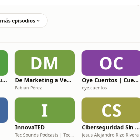
domastoideo&quot;. ¿Alguna vez te has preguntado
en el cuello y la garganta? Acompáñame mientras
sculos
 más episodios
DM
OC
Ventas Digitales Automotrices: De BDC a DCA
De Marketing a Ventas
Oye Cuentos | Cuentos Infantiles que conectan con la imaginación.
Fabián Pérez
oye.cuentos
I
CS
InnovaTED
Ciberseguridad Sin Censura
Tec Sounds Podcasts | Tec de Monterrey
Jesus Alejandro Rizo Rivera