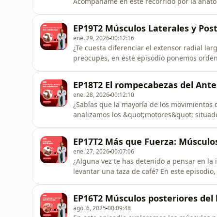
Acompáñame en este recorrido por la anato
inserciones y la importancia funcional de
episodio esencial para médicos, fisioterap
EP19T2 Músculos Laterales y Post
conectados!YouTube: Dr. Cesar Landero (
ene. 29, 2026
00:12:16
¿Te cuesta diferenciar el extensor radial la
preocupes, en este episodio ponemos orden a
músculos que emergen de la zona supracond
clase magistral de anatomía descriptiva p
EP18T2 El rompecabezas del Ante
quirófano.¡Si
ene. 28, 2026
00:12:10
¿Sabías que la mayoría de los movimientos 
analizamos los &quot;motores&quot; situado
de los flexores, su inervación por el nervio 
cualquier actividad humana. ¡Prepárate par
EP17T2 Más que Fuerza: Músculos
de manos!¡Sigamos con
ene. 27, 2026
00:07:06
¿Alguna vez te has detenido a pensar en la 
levantar una taza de café? En este episodio
brazo. Desde el imponente húmero hasta la 
cómo la estructura dicta la función. No impo
EP16T2 Músculos posteriores de
curioso por su propio
ago. 6, 2025
00:09:48