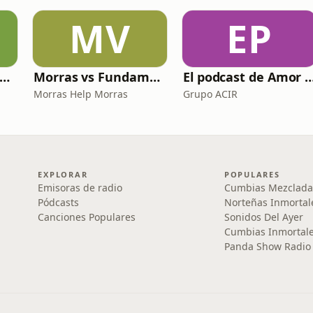
MV
EP
udes +Empieza tu día en oración junto con toda la Iglesia+
Morras vs Fundamentalismos
El podcast de Am
Morras Help Morras
Grupo ACIR
EXPLORAR
POPULARES
Emisoras de radio
Cumbias Mezclada
Pódcasts
Norteñas Inmortal
Canciones Populares
Sonidos Del Ayer
Cumbias Inmortale
Panda Show Radio