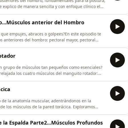
osteriores del hombro, fundamentales para la postura,
Te explico de manera sencilla y con enfoque clínico el
ápula, romboides mayor y menor, y redondo mayor. Verás
relevancia clínica, todo en un lenguaje claro y pensado
...Músculos anterior del Hombro
que empujes, abraces o golpees?En este episodio te
los anteriores del hombro: pectoral mayor, pectoral
es.Conocerás su origen, inserción, función, inervación y
 los memorices… ¡los entiendas!Perfecto para
otador
un grupo de músculos tan pequeños como esenciales?
 relajada los cuatro músculos del manguito rotador:
r y subescapular. Aprenderás su origen, inserción,
on ejemplos prácticos que te ayudarán a nunca más
cica
o de la anatomía muscular, adentrándonos en la
 de los músculos de la pared torácica. Exploramos
ransverso del tórax, abordando su importancia clínica y
ina, fisioterapia, enfermería y todos aquellos
 la Espalda Parte2...Músculos Profundos