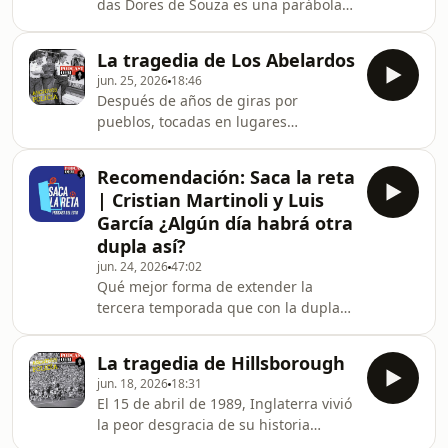
das Dores de Souza es una parábola
una ratonera de cemento. Mientras
sangrienta sobre la impunidad y el
más de 90 mil almas presionaban
abismo moral. Su éxito fue apenas
contra las puertas, superando la
La tragedia de Los Abelardos
una máscara que ocultaba una
capacidad del recinto, la a
jun. 25, 2026
18:46
personalidad depredadora, incapaz
Después de años de giras por
de gestionar la realidad más allá de
pueblos, tocadas en lugares
su ego.El punto de no retorno fue
pequeños y largas esperas en
Eliza Samudio, una mujer que
antesalas de productores, el grupo
cometió el "error" de reclamar
Recomendación: Saca la reta
“Los Abelardos” empezó a
responsabilidad paterna.En junio de
| Cristian Martinoli y Luis
triunfar.Nadie imaginaba que el peor
2010, Bruno orquestó una ejecuci
García ¿Algún día habrá otra
enemigo del músico no estaba en las
dupla así?
críticas ni en la competencia, sino en
jun. 24, 2026
47:02
su propia casa, disfrazado de amigo y
Qué mejor forma de extender la
protegido por la confianza. Se
tercera temporada que con la dupla
llamaba José Juárez Juárez, aunque
más icónica de la narración deportiva
todos le decían “El Chaparro”.El viern
en México, Cristian Martinoli y Luis
La tragedia de Hillsborough
García están en Saca La Reta para
jun. 18, 2026
18:31
contar todos los secretos de la dupla
El 15 de abril de 1989, Inglaterra vivió
más famosa del cronismo&nbsp;No te
la peor desgracia de su historia
pierdas las historias más interesantes
deportiva. Aquella soleada mañana,