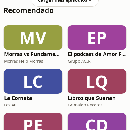
Cargar más episodios
bomba de fabricación casera.Miguel
se acercó con una escuadra y disparó
Recomendado
Ángel Heredia Salazar, cuñado de Luis
Barreda y bautizado por la prensa
como “El Tío Bomba”, fue señalado
como autor intelectual.La
MV
EP
investigación duró catorce meses. Los
peritos hallaron
Morras vs Fundamentalismos
El podcast de Amor FM
Morras Help Morras
Grupo ACIR
LC
LQ
La Corneta
Libros que Suenan
Los 40
Grimaldo Records
PE
CD