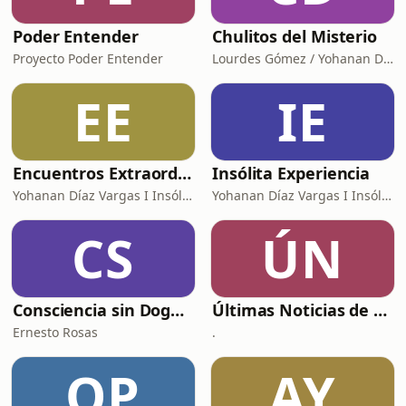
Poder Entender
Chulitos del Misterio
Proyecto Poder Entender
Lourdes Gómez / Yohanan Díaz I Insólita Labs
EE
IE
Encuentros Extraordinarios
Insólita Experiencia
Yohanan Díaz Vargas I Insólita Labs
Yohanan Díaz Vargas I Insólita Labs
CS
ÚN
Consciencia sin Dogmas
Últimas Noticias de El Heraldo de México
Ernesto Rosas
.
OP
AY