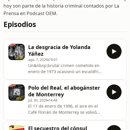
hoy son parte de la historia criminal contados por La
Prensa en Podcast OEM.
Episodios
La desgracia de Yolanda
Yáñez
ago. 7, 2026
19:01
​Un&nbsp;brutal crimen cometido en
enero de 1973 ocasionó un escalofrío
en las entrañas del entonces Distrito
Federal, sin embargo, este fue solo el
Polo del Real, el abogánster
resultado de una cadena de tragedias
de Monterrey
que marcaron la vida de una joven
jul. 30, 2026
14:48
inocente.&nbsp;​Todo comenzó
El 17 de enero de 1996, el aire en el
cuando Yolanda Yáñez, a sus 3 meses
Café Florián de Monterrey se volvió
de edad, fue víctima del suicidio de
denso con la pólvora de una ejecución
su madre tras&nbsp;descubrir la
que no solo terminó con una vida,
infidelidad de su esposo, Alfonso
El secuestro del cónsul