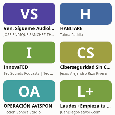
VS
H
Ven, Sígueme Audiolibro
HABITARE
JOSE ENRIQUE SANCHEZ THOMPSON
Talina Padilla
I
CS
InnovaTED
Ciberseguridad Sin Censura
Tec Sounds Podcasts | Tec de Monterrey
Jesus Alejandro Rizo Rivera
OA
L+
OPERACIÓN AVISPON
Laudes +Empieza tu día en oración junto con toda la Iglesia+
Ficcion Sonora Studio
JuanDiegoNetwork.com