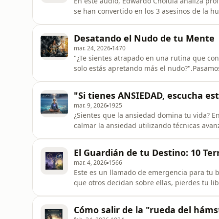
En este audio, Edwardo Cholula analiza pro
se han convertido en los 3 asesinos de la h
autodestrucción y descubre herramientas prá
y recuperar tu bienestar emocional.www.ed
Desatando el Nudo de tu Mente
https://www.amazon.com/dp/B0F1V2
mar. 24, 2026
1470
"¿Te sientes atrapado en una rutina que co
solo estás apretando más el nudo?".Pasamos
que el vecino tiene) y la productividad vac
sentido). El resultado es siempre el mismo: 
"Si tienes ANSIEDAD, escucha es
aleja de nuestro p
mar. 9, 2026
1925
¿Sientes que la ansiedad domina tu vida? E
calmar la ansiedad utilizando técnicas ava
Hipnosis Ericksoniana y los principios de l
hacia tu bienestar, alineando tus pensamient
El Guardián de tu Destino: 10 Ter
Aprenderás:Cóm
mar. 4, 2026
1566
Este es un llamado de emergencia para tu bi
que otros decidan sobre ellas, pierdes tu l
entregar:Tu Amor PropioTu FelicidadTu Sal
ResponsabilidadTu AccionarTu Capacidad de
Cómo salir de la "rueda del háms
cuéntame en los comentarios: ¿Cuál de esto