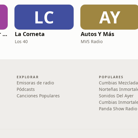
LC
AY
El podcast de Amor FM
La Corneta
Autos Y Más
Los 40
MVS Radio
EXPLORAR
POPULARES
Emisoras de radio
Cumbias Mezclada
Pódcasts
Norteñas Inmortal
Canciones Populares
Sonidos Del Ayer
Cumbias Inmortale
Panda Show Radio