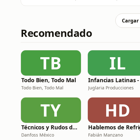
angustia se encuentra con la divinidad. A
sentirnos un "cero a la izquierda" a reclam
realidad.Aprenderás que el
Cargar
Recomendado
TB
IL
Todo Bien, Todo Mal
Todo Bien, Todo Mal
Juglaria Producciones
TY
HD
Técnicos y Rudos de la Refrigeración
Danfoss México
Fabián Manzano