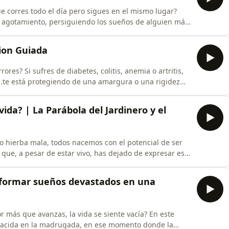
e corres todo el día pero sigues en el mismo lugar?
 agotamiento, persiguiendo los sueños de alguien más
estra salud, nuestra familia y nuestra paz mental.En
l de colapso y transformación. Descubrí que la clave no
cion Guiada
res? Si sufres de diabetes, colitis, anemia o artritis,
...te está protegiendo de una amargura o una rigidez
risis de identidad celular."A menudo me preguntan por
igo en estos diagnósticos. Durante años, nos han
ida? | La Parábola del Jardinero y el
o hierba mala, todos nacemos con el potencial de ser
que, a pesar de estar vivo, has dejado de expresar esa
profunda y a veces confrontativa: el universo no nos
stra productividad y belleza.Acompaña a Eduardo
formar sueños devastados en una
r más que avanzas, la vida se siente vacía? En este
 nacida en la madrugada, en ese momento donde la