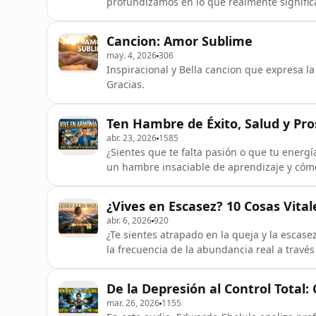
profundizamos en lo que realmente significa "
trabajo y en la relación contigo mismo.Apr
pueden transformar tu entorno, disolver los 
Cancion: Amor Sublime
prosperidad. Menos quejas, más im
may. 4, 2026
306
Inspiracional y Bella cancion que expresa l
Gracias.
Ten Hambre de Éxito, Salud y Pro
abr. 23, 2026
1585
¿Sientes que te falta pasión o que tu energ
un hambre insaciable de aprendizaje y cómo 
salud.Cuerpo de la descripción: En este enc
armonía con lo que pensamos, sentimos y h
¿Vives en Escasez? 10 Cosas Vita
Vivir" no es solo un deseo
abr. 6, 2026
920
¿Te sientes atrapado en la queja y la escase
la frecuencia de la abundancia real a través
eres más rico de lo que imaginas y cómo u
financiera y emocional.Vivimos en un mundo 
De la Depresión al Control Total
¿alguna ve
mar. 26, 2026
1155