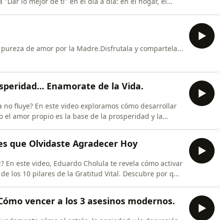
Dar lo mejor de ti" en el día a día: en el hogar, el
ende cómo el respeto mutuo y una autoestima sólida
conflictos y abrirle las puertas a la verdadera
a pureza de amor por la Madre.Disfrutala y compartela...
speridad... Enamorate de la Vida.
ía no fluye? En este video exploramos cómo desarrollar
el amor propio es la base de la prosperidad y la
uentro, profundizamos en la importancia de vivir en
acemos. Descubre por qué encontrar tu "Razón de
les que Olvidaste Agradecer Hoy
z? En este video, Eduardo Cholula te revela cómo activar
 de los 10 pilares de la Gratitud Vital. Descubre por qué
n cambio de percepción puede transformar tu realidad
donde la crisis parece ser la única noticia, pero
: Cómo vencer a los 3 asesinos modernos.