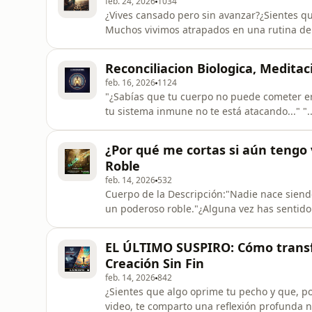
feb. 24, 2026
1034
¿Vives cansado pero sin avanzar?¿Sientes qu
Muchos vivimos atrapados en una rutina de
y descuidando lo que realmente importa: nu
este video, te comparto mi historia persona
Reconciliacion Biologica, Medita
es esforzarse más
feb. 16, 2026
1124
"¿Sabías que tu cuerpo no puede cometer erro
tu sistema inmune no te está atacando..." "
que tu mente no ha podido soltar. Es una c
qué el cuerpo parece volverse nuestro enem
¿Por qué me cortas si aún tengo v
enseñado a luchar
Roble
feb. 14, 2026
532
Cuerpo de la Descripción:"Nadie nace siend
un poderoso roble."¿Alguna vez has sentido 
vida? En este video, exploramos una verdad 
juzga por nuestra existencia, sino por nue
EL ÚLTIMO SUSPIRO: Cómo trans
Cholula en esta poder
Creación Sin Fin
feb. 14, 2026
842
¿Sientes que algo oprime tu pecho y que, po
video, te comparto una reflexión profunda