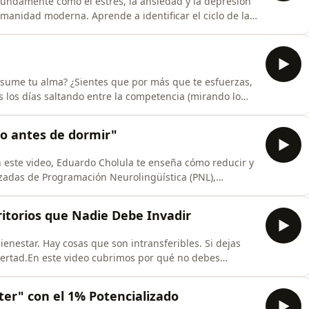
fundamente cómo el estrés, la ansiedad y la depresión
umanidad moderna. Aprende a identificar el ciclo de la
cticas para decir "NO" sin culpa, anclarte al presente
wardocholula.comlibros de Edwardo:
nsume tu alma? ¿Sientes que por más que te esfuerzas,
 los días saltando entre la competencia (mirando lo
ía (actuando como robots en tareas urgentes pero sin
confusión, desestabilidad y una "vida loca" que nos
to antes de dormir"
n este video, Eduardo Cholula te enseña cómo reducir y
nzadas de Programación Neurolingüística (PNL),
a Física Cuántica.Descubre cómo dar un "Salto Cuántico"
os con la frecuencia de la paz y el desarrollo personal.
ritorios que Nadie Debe Invadir
enestar. Hay cosas que son intransferibles. Si dejas
ibertad.En este video cubrimos por qué no debes
udTu EconomíaTu ProsperidadTu FamiliaTu
 DecidirTu Capacidad de SoñarMira el video y
ter" con el 1% Potencializado
s pu