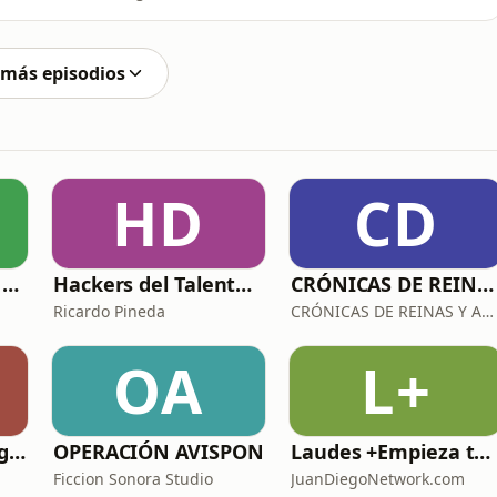
compañame en este viaje emocional donde pasamos de
ar nuestro poder como los únicos creadores de nuestra
 más episodios
HD
CD
Infancias Latinas - Arriba Chamacos
Hackers del Talento con Ricardo Pineda
CRÓNICAS DE REINAS Y ASESINAS
Ricardo Pineda
CRÓNICAS DE REINAS Y ASESINAS
OA
L+
Hablemos de Refrigeración con Quimobásicos
OPERACIÓN AVISPON
Laudes +Empieza tu día en oración junto con toda la Iglesia+
Ficcion Sonora Studio
JuanDiegoNetwork.com