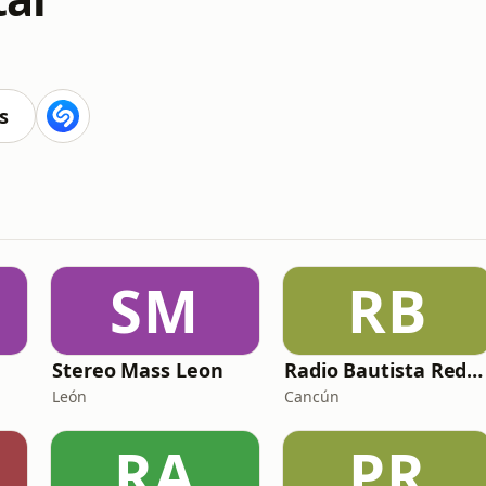
s
SM
RB
Stereo Mass Leon
Radio Bautista Redención
León
Cancún
RA
PR