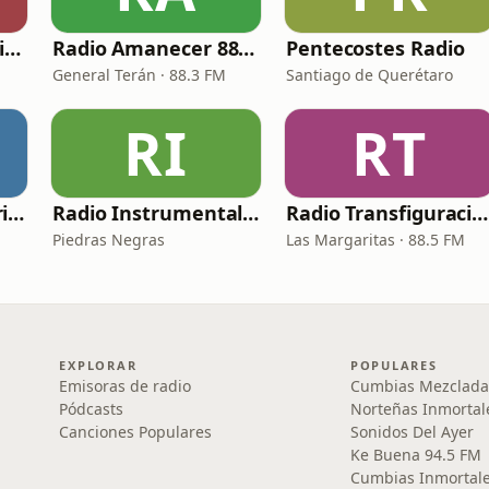
Filipenses 4.13 Radio Cristiana
Radio Amanecer 88.3 FM
Pentecostes Radio
General Terán · 88.3 FM
Santiago de Querétaro
RI
RT
Adoramos Radio Cristiana
Radio Instrumental Cristiana
Radio Transfiguración 88.5 FM
Piedras Negras
Las Margaritas · 88.5 FM
EXPLORAR
POPULARES
Emisoras de radio
Cumbias Mezclada
Pódcasts
Norteñas Inmortal
Canciones Populares
Sonidos Del Ayer
Ke Buena 94.5 FM
Cumbias Inmortale