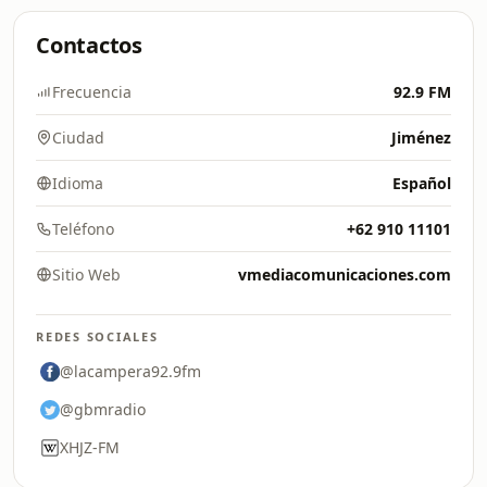
Contactos
Frecuencia
92.9 FM
Ciudad
Jiménez
Idioma
Español
Teléfono
+62 910 11101
Sitio Web
vmediacomunicaciones.com
REDES SOCIALES
@lacampera92.9fm
@gbmradio
XHJZ-FM