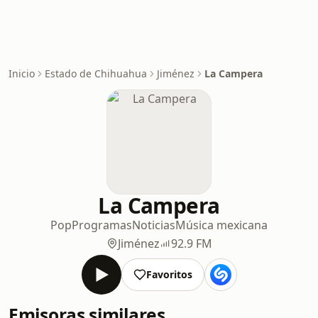
Inicio
Estado de Chihuahua
Jiménez
La Campera
La Campera
Pop
Programas
Noticias
Música mexicana
Jiménez
92.9 FM
Favoritos
Emisoras similares