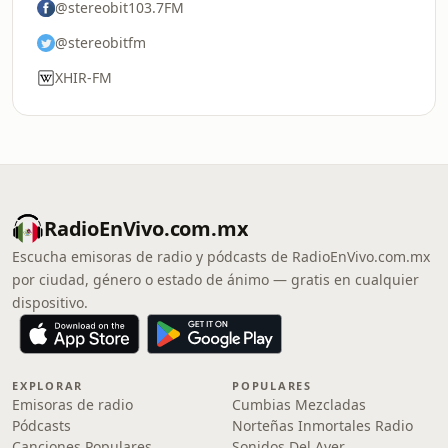
@stereobit103.7FM
@stereobitfm
XHIR-FM
RadioEnVivo.com.mx
Escucha emisoras de radio y pódcasts de RadioEnVivo.com.mx
por ciudad, género o estado de ánimo — gratis en cualquier
dispositivo.
EXPLORAR
POPULARES
Emisoras de radio
Cumbias Mezcladas
Pódcasts
Norteñas Inmortales Radio
Canciones Populares
Sonidos Del Ayer