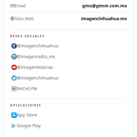
Email
gmo@gimm.com.mx
Sitio Web
imagenchihuahua.mx
REDES SOCIALES
@imagenchihuahua
@imagenradio_mx
@ImagenNoticias
@imagenchihuahua
XHCHI-FM
APLICACIONES
App Store
Google Play