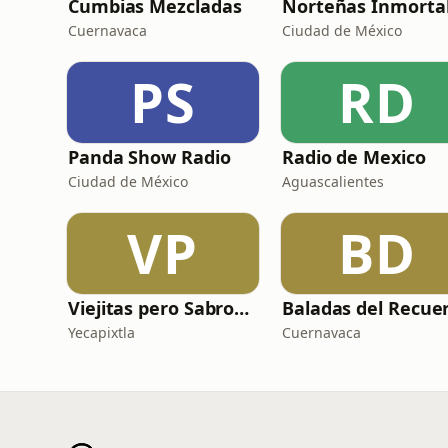
Cumbias Mezcladas
Cuernavaca
Ciudad de México
PS
RD
Panda Show Radio
Radio de Mexico
Ciudad de México
Aguascalientes
VP
BD
Viejitas pero Sabrosas Radio
Yecapixtla
Cuernavaca