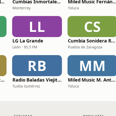
Norteñas Inmortales Radio
Cumbias Inmortales Radio
Miled Music Ferná
Monterrey
Toluca
LL
CS
LG La Grande
Cumbia Sonidera Radio
León · 95.5 FM
Puebla de Zaragoza
RB
MM
Baladas del Recuerdo
Radio Baladas Viejitas Románticas
Miled Music M. Antonio Solís
Tuxtla Gutiérrez
Toluca
EXPLORAR
POPULARES