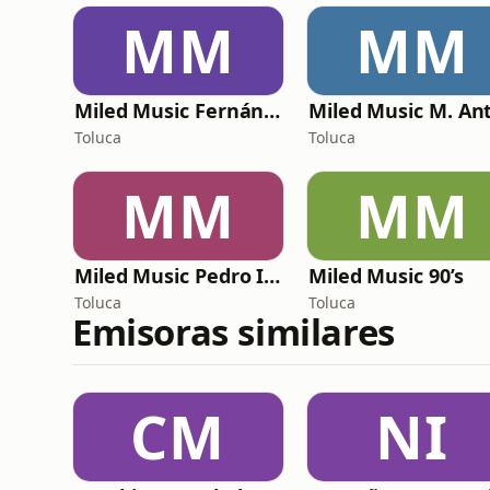
MM
MM
Miled Music Fernández
Toluca
Toluca
MM
MM
Miled Music Pedro Infante
Miled Music 90’s
Toluca
Toluca
Emisoras similares
CM
NI