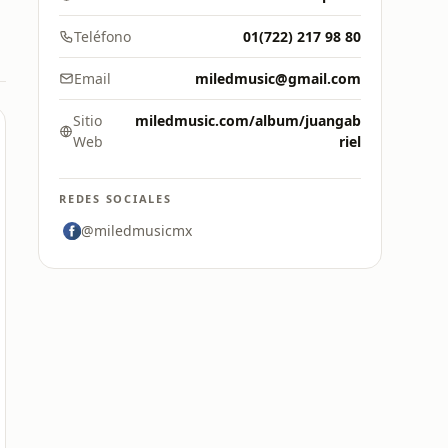
Teléfono
01(722) 217 98 80
Email
miledmusic@gmail.com
Sitio
miledmusic.com/album/juangab
Web
riel
REDES SOCIALES
@miledmusicmx