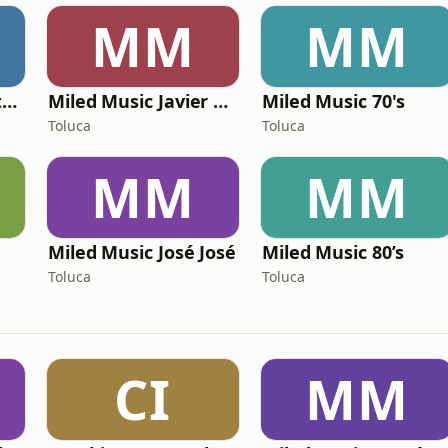
MM
MM
Miled Music M. Antonio Solís
Miled Music Javier Solís
Miled Music 70's
Toluca
Toluca
MM
MM
Miled Music José José
Miled Music 80’s
Toluca
Toluca
CI
MM