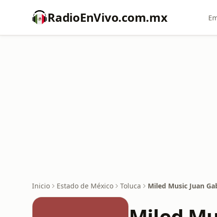
RadioEnVivo.com.mx
Em
Inicio
Estado de México
Toluca
Miled Music Juan Gab
Miled Mu