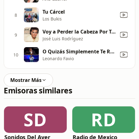
Tu Cárcel
8
Los Bukis
Voy a Perder la Cabeza Por Tu Amor - Edited Versión
9
José Luis Rodríguez
O Quizás Simplemente Te Regale una Rosa (En Vivo)
10
Leonardo Favio
Mostrar Más
Emisoras similares
SD
RD
Sonidos Del Ayer
Radio de Mexico