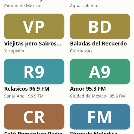
Ciudad de México
Aguascalientes
VP
BD
Viejitas pero Sabrosas Radio
Baladas del Recuerdo
Yecapixtla
Cuernavaca
R9
A9
Rclasicos 96.9 FM
Amor 95.3 FM
Santa Ana · 96.9 FM
Ciudad de México · 95.3 FM
CR
FM
Café Romántico Radio
Fórmula Melódica