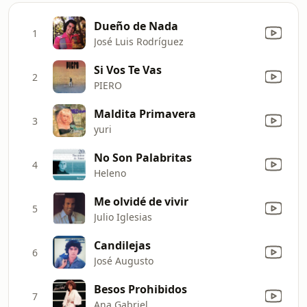
Dueño de Nada
1
José Luis Rodríguez
Si Vos Te Vas
2
PIERO
Maldita Primavera
3
yuri
No Son Palabritas
4
Heleno
Me olvidé de vivir
5
Julio Iglesias
Candilejas
6
José Augusto
Besos Prohibidos
7
Ana Gabriel