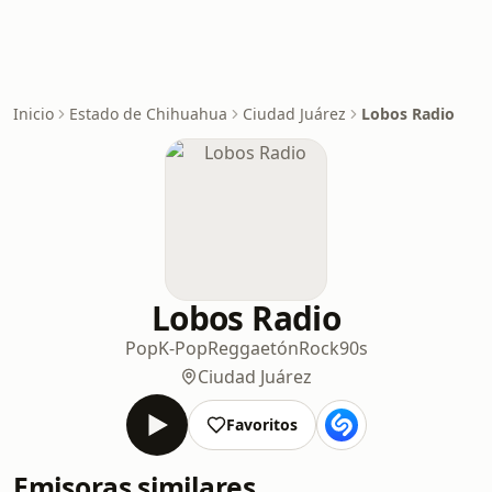
Inicio
Estado de Chihuahua
Ciudad Juárez
Lobos Radio
Lobos Radio
Pop
K-Pop
Reggaetón
Rock
90s
Ciudad Juárez
Favoritos
Emisoras similares